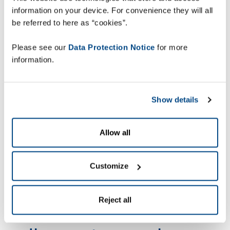
détaillants et sociétés d'e-commerce, les pics
information on your device. For convenience they will all
d'activité ont un impact considérable sur la
be referred to here as “cookies”.
rentabilité annuelle. Les défaillances ou les
interruptions de la chaîne d'approvisionnement
Please see our
Data Protection Notice
for more
sont amplifiées en période de forte demande, par
information.
exemple pendant les fêtes. Chaque étape de la
chaîne doit donc être optimisée. Naturellement, la
situation peut être problématique lorsque les
Show details
ressources commencent à manquer et qu'il faut
intégrer rapidement des dizaines de milliers de
Allow all
saisonniers. Lorsque le volume des colis à traiter
double, les processus doivent automatiquement
s'adapter. Pourtant, plus d'un tiers des
Customize
commandes sont incomplètes ou livrées en retard
en période de forte activité.
Reject all
Pénurie de main