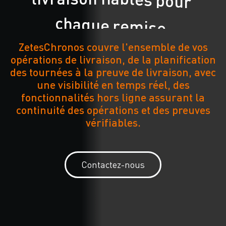
c
h
a
q
u
e
r
e
m
i
s
e
.
ZetesChronos couvre l'ensemble de vos
opérations de livraison, de la planification
des tournées à la preuve de livraison, avec
une visibilité en temps réel, des
fonctionnalités hors ligne assurant la
continuité des opérations et des preuves
vérifiables.
Contactez-nous