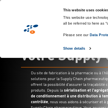
Aller
Solutions
Secteurs d'activité
Technologies 
au
This website uses cookie
contenu
This website use technolog
all be referred to here as “
principal
T
r
a
c
k
&
t
r
a
c
Please see our
Data Prot
v
o
t
r
e
S
u
p
p
l
y
Show details
Du site de fabrication à la pharmacie ou à l’hô
solutions pour la Supply Chain pharmaceutiq
offrent la possibilité d'assurer la traçabilité
produits. Depuis la
sérialisation et l'agrégat
de conditionnement à une distribution à t
contrôlée
, nous vous aidons à sécuriser et à 
Supply Chain pharmaceutique. Vous pourrez 