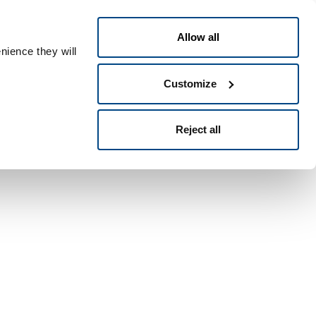
Français
ontact
People ID
Allow all
nience they will
Customize
Reject all