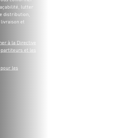
çabilité, lutter
 distribution,
livraison et
er à la Directive
partiteurs et les
 pour les