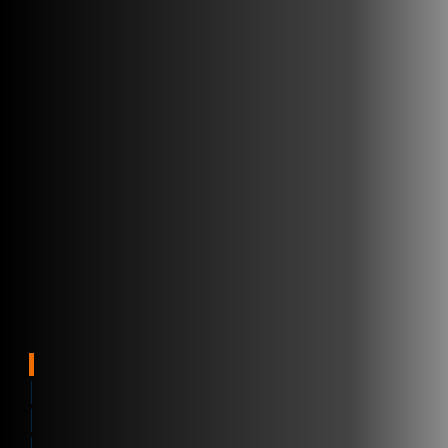
Track & trace
Avantages
Agilité et traçabilité
Visibilité de bout en bout