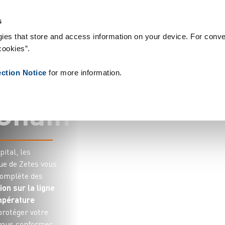
& Consommables
Références
À propos de nous
Actualités
C
s
ies that store and access information on your device. For conve
cookies”.
e
d
e
ection Notice
for more information.
C
h
a
i
n
pital, les
ue de Zetes vous
 complète des
ion sur la ligne
empérature
protéger votre
vous conformer