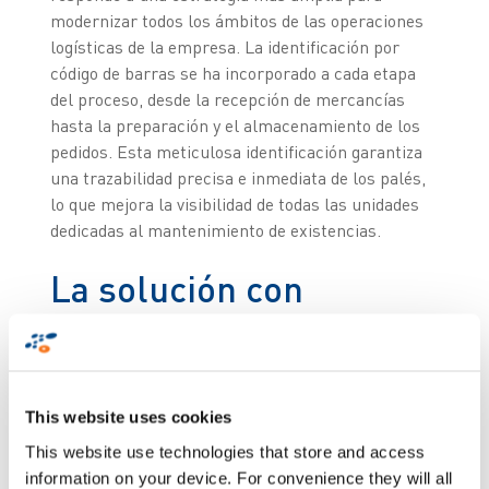
modernizar todos los ámbitos de las operaciones
logísticas de la empresa. La identificación por
código de barras se ha incorporado a cada etapa
del proceso, desde la recepción de mercancías
hasta la preparación y el almacenamiento de los
pedidos. Esta meticulosa identificación garantiza
una trazabilidad precisa e inmediata de los palés,
lo que mejora la visibilidad de todas las unidades
dedicadas al mantenimiento de existencias.
La solución con
tecnología de visión
para capturar
imágenes en 3D
This website uses cookies
This website use technologies that store and access
information on your device. For convenience they will all
El sistema FPI consta de una estación ImageID