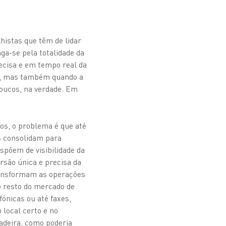
istas que têm de lidar
ga-se pela totalidade da
ecisa e em tempo real da
do, mas também quando a
oucos, na verdade. Em
.
os, o problema é que até
s consolidam para
spõem de visibilidade da
rsão única e precisa da
ransformam as operações
o resto do mercado de
fónicas ou até faxes,
 local certo e no
adeira, como poderia