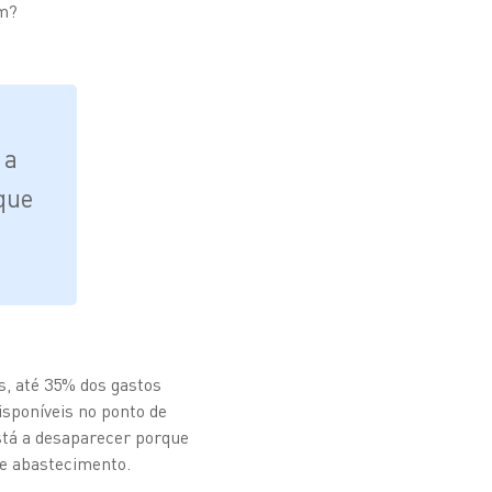
em?
 a
que
s, até 35% dos gastos
isponíveis no ponto de
stá a desaparecer porque
 de abastecimento.