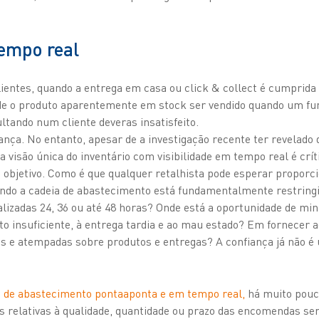
tempo real
ientes, quando a entrega em casa ou click & collect é cumprida 
l de o produto aparentemente em stock ser vendido quando um fun
tando num cliente deveras insatisfeito.
nça. No entanto, apesar de a investigação recente ter revelado 
 visão única do inventário com visibilidade em tempo real é crí
objetivo. Como é que qualquer retalhista pode esperar proporc
ando a cadeia de abastecimento está fundamentalmente restring
alizadas 24, 36 ou até 48 horas? Onde está a oportunidade de mi
o insuficiente, à entrega tardia e ao mau estado? Em fornecer a
as e atempadas sobre produtos e entregas? A confiança já não é
ia de abastecimento pontaaponta e em tempo real,
há muito pou
es relativas à qualidade, quantidade ou prazo das encomendas se