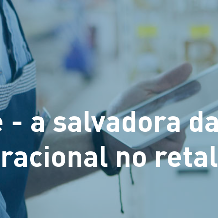
e - a salvadora d
racional no reta