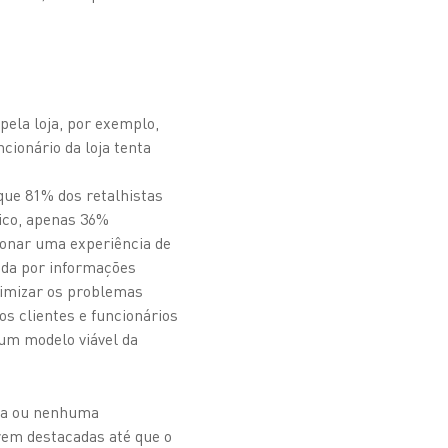
pela loja, por exemplo,
cionário da loja tenta
que 81% dos retalhistas
tico, apenas 36%
ionar uma experiência de
ida por informações
nimizar os problemas
os clientes e funcionários
 um modelo viável da
ca ou nenhuma
rem destacadas até que o