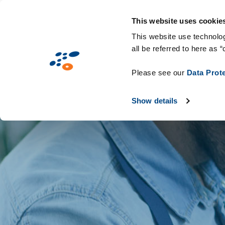
Passar
Solutions
Mercados
Tecnologias e c
para
This website uses cookie
o
This website use technolog
all be referred to here as “
conteúdo
principal
Please see our
Data Prot
Show details