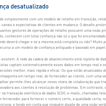
nça desatualizado
de simplesmente com um modelo de retalho em transição, retalh
 canais e expectativas de clientes em mudança. O desafio prolon
Quantos gestores de operações de retalho possuem uma visão pr
nte, conhecem com total confiança não só o que foi encomenda
ando deverá chegar e se a mesma está completa ou não? Muito p
recurso a um modelo de confiança antiquado e baseado em papel
 existem. A rede da cadeia de abastecimento está repleta de dad
istas captam sistematicamente esses dados em tempo real e o
isões melhor, mais rápida e eficaz. Os que estão atualizados di
ntaaponta em tempo real, do fornecedor ao cliente, com uma ve
alhar permite-lhes alcançar novos níveis de colaboração que t
 inovadora aos clientes à resolução de problemas. Em contraste, 
 na transação eletrónica de dados (EDI), e-mails, chamadas tele
 fornecedor para fornecer o número certo, a qualidade certa, no
nciona, e tendo em conta que ninguém dispõe de uma visão verd