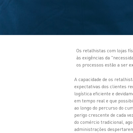
Os retalhistas com lojas f
às exigências da "necessid
os processos estão a ser e
A capacidade de os retalhi
expectativas dos clientes r
logística eficiente e devidam
em tempo real e que possibi
ao longo do percurso do c
perigo crescente de cada ve
do comércio tradicional, ag
administrações despertarem