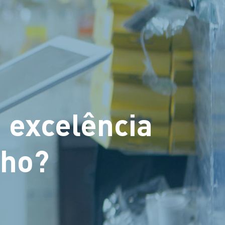
a excelência
lho?