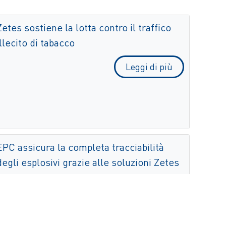
Zetes sostiene la lotta contro il traffico
illecito di tabacco
Leggi di più
EPC assicura la completa tracciabilità
degli esplosivi grazie alle soluzioni Zetes
per la supply chain collaborativa
Leggi di più