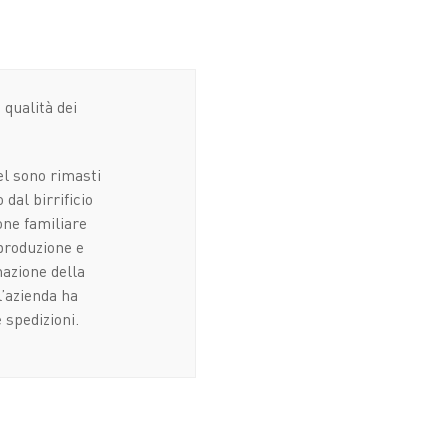
 qualità dei
el sono rimasti
dal birrificio
one familiare
 produzione e
mazione della
l’azienda ha
 spedizioni.