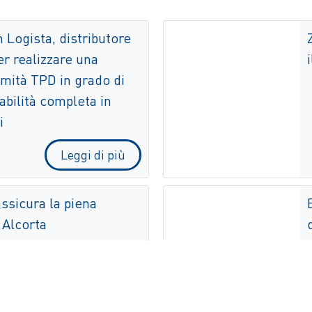
 Logista, distributore
er realizzare una
rmità TPD in grado di
abilità completa in
i
Leggi di più
assicura la piena
 Alcorta
Leggi di più