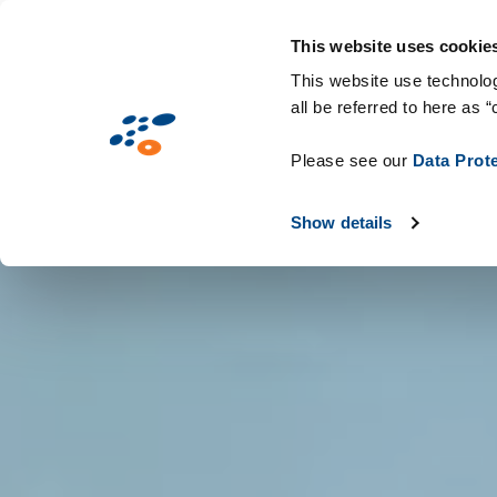
Salta
Soluzioni
Mercati
Tecnologie & C
al
This website uses cookie
contenuto
This website use technolog
all be referred to here as “
principale
Please see our
Data Prot
Show details