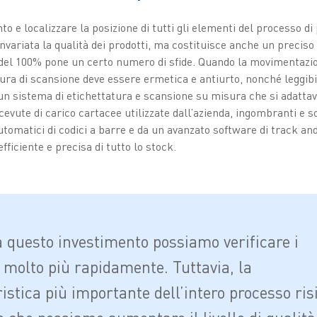
o e localizzare la posizione di tutti gli elementi del processo di
variata la qualità dei prodotti, ma costituisce anche un preciso o
 del 100% pone un certo numero di sfide. Quando la movimentazion
ttura di scansione deve essere ermetica e antiurto, nonché leggibil
un sistema di etichettatura e scansione su misura che si adatta
ricevute di carico cartacee utilizzate dall’azienda, ingombranti e s
automatici di codici a barre e da un avanzato software di track and
efficiente e precisa di tutto lo stock.
a questo investimento possiamo verificare i
i molto più rapidamente. Tuttavia, la
istica più importante dell’intero processo ris