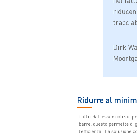
nel fatt
riducend
tracciab
Dirk Wa
Moortg
Ridurre al minimo
Tutti i dati essenziali sui 
barre; questo permette di 
l’efficienza. La soluzione 