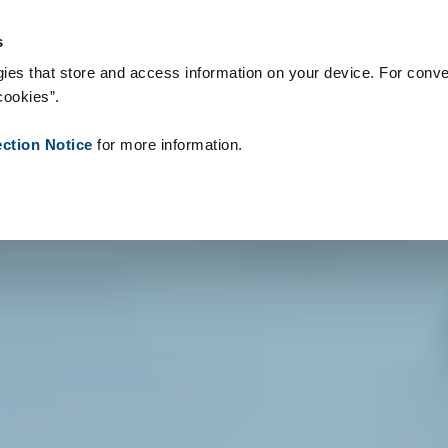
onsumabili
Case Study
Chi siamo
Notizie
Contatti
Peop
s
ies that store and access information on your device. For conve
cookies”.
ection Notice
for more information.