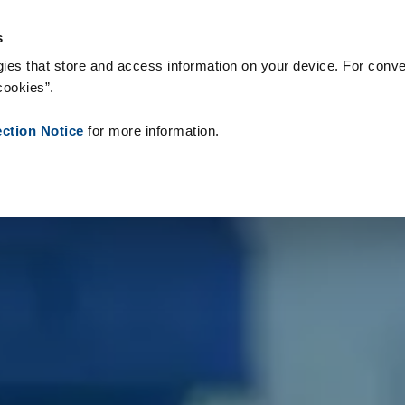
onsumabili
Case Study
Chi siamo
Notizie
Contatti
Peop
s
ies that store and access information on your device. For conve
cookies”.
ection Notice
for more information.