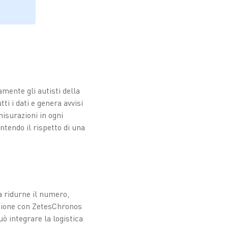
mente gli autisti della
ti i dati e genera avvisi
isurazioni in ogni
tendo il rispetto di una
a ridurne il numero,
azione con ZetesChronos
uò integrare la logistica