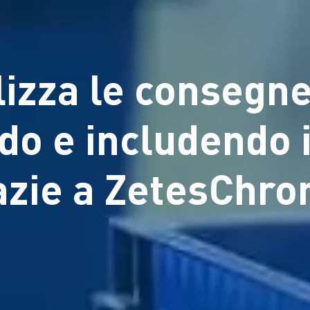
izza le consegne
do e includendo 
azie a ZetesChro