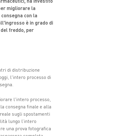
rmaceutici, ha investito
er migliorare la
di consegna con la
 all'ingrosso è in grado di
 del freddo, per
ri di distribuzione
ggi, l'intero processo di
nsegna.
orare l'intero processo,
alla consegna finale e alla
o reale sugli spostamenti
ità lungo l’intero
ire una prova fotografica
trasparenza completa