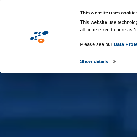
Salta
Soluzioni
Mercati
Tecnologie & C
al
This website uses cookie
contenuto
This website use technolog
all be referred to here as “
principale
Please see our
Data Prot
Show details