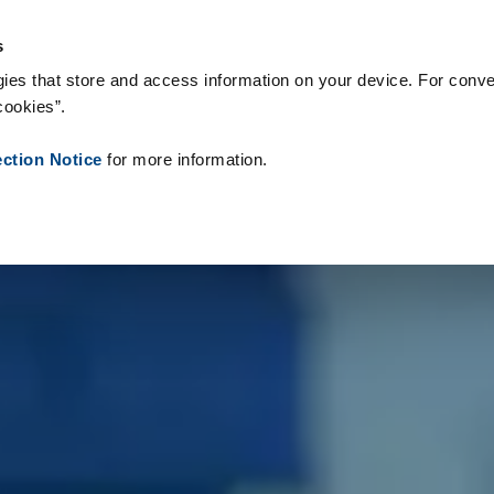
Productos
Referencias
Sobre nosotros
Noticias
Contacto
s
ies that store and access information on your device. For conve
cookies”.
ection Notice
for more information.