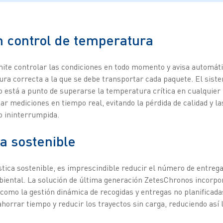
n control de temperatura
te controlar las condiciones en todo momento y avisa automát
ra correcta a la que se debe transportar cada paquete. El sist
o está a punto de superarse la temperatura crítica en cualquie
zar mediciones en tiempo real, evitando la pérdida de calidad y 
o ininterrumpida.
ca sostenible
ística sostenible, es imprescindible reducir el número de entreg
iental. La solución de última generación ZetesChronos incorpor
como la gestión dinámica de recogidas y entregas no planificadas
horrar tiempo y reducir los trayectos sin carga, reduciendo así 