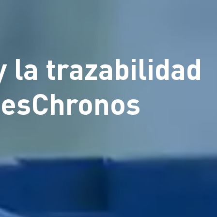
 la trazabilidad
etesChronos