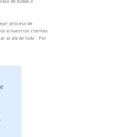
 caso de dudas o
ejor proceso de
mos a nuestros clientes
r al día de todo”. Per
e
o