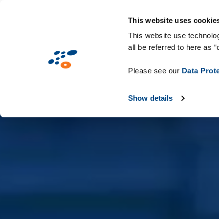
Pasar
Soluciones
Mercados
Tecnologías y 
al
This website uses cookie
contenido
This website use technolog
all be referred to here as “
principal
Please see our
Data Prot
Show details