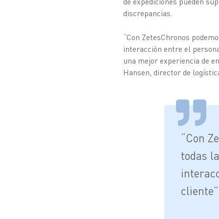
de expediciones pueden supe
discrepancias.
“Con ZetesChronos podemos 
interacción entre el persona
una mejor experiencia de en
Hansen, director de logísti
“Con Ze
todas l
interacc
cliente