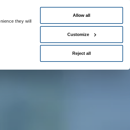
Español
People ID
Allow all
nience they will
Customize
Reject all