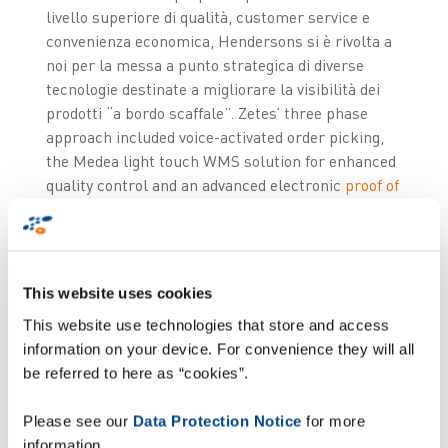
livello superiore di qualità, customer service e
convenienza economica, Hendersons si è rivolta a
noi per la messa a punto strategica di diverse
tecnologie destinate a migliorare la visibilità dei
prodotti “a bordo scaffale”. Zetes’ three phase
approach included voice-activated order picking,
the Medea light touch WMS solution for enhanced
quality control and an advanced electronic
proof of
delivery
solution.
This website uses cookies
This website use technologies that store and access
La tecnologia ha
information on your device. For convenience they will all
completamente
be referred to here as “cookies”.
cambiato il nostro
Please see our
Data Protection Notice
for more
modo di fare business
information.