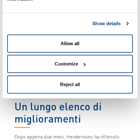
poiché oggi siamo in
grado di parametrare
ogni cosa.
Show details
Allow all
Pat McGarry, Direttore
della
Customize
logistica, Henderson
Reject all
Un lungo elenco di
miglioramenti
Dopo appena due mesi, Hendersons ha ottenuto