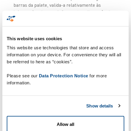
barras da palete, valida-a relativamente às
informações de expedição quanto a discrepâncias
e emite um sinal para avançar/não avançar
dirigido ao operador. Também capta imagens de
cada palete, porta-paletes ou caixa e regista-as
This website uses cookies
num banco de imagens (ImageBank) dedicado
para constituir prova irrefutável de que uma
This website use technologies that store and access
encomenda foi corretamente carregada e
information on your device. For convenience they will all
expedida.
be referred to here as “cookies”.
Precisão melhorada da programação
Please see our
Data Protection Notice
for more
information.
As vantagens adicionais incluem a precisão
melhorada da programação, uma vez que as
mensagens de erro são emitidas se as paletes
Show details
forem expedidas demasiado cedo. Os
colaboradores também podem revelar maior
flexibilidade, uma vez que vários operadores
Allow all
podem agora carregar mais camiões em