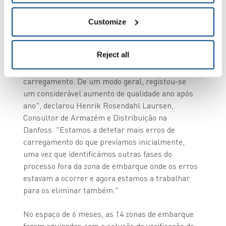
simultâneo sem cometer erros.
Customize
Zero erros
Reject all
"Nos 10 meses desde que começámos a utilizar a
solução, não ocorreram quaisquer erros de
carregamento. De um modo geral, registou-se
um considerável aumento de qualidade ano após
ano", declarou Henrik Rosendahl Laursen,
Consultor de Armazém e Distribuição na
Danfoss. "Estamos a detetar mais erros de
carregamento do que prevíamos inicialmente,
uma vez que identificámos outras fases do
processo fora da zona de embarque onde os erros
estavam a ocorrer e agora estamos a trabalhar
para os eliminar também."
No espaço de 6 meses, as 14 zonas de embarque
foram equipadas com a solução de verificação de