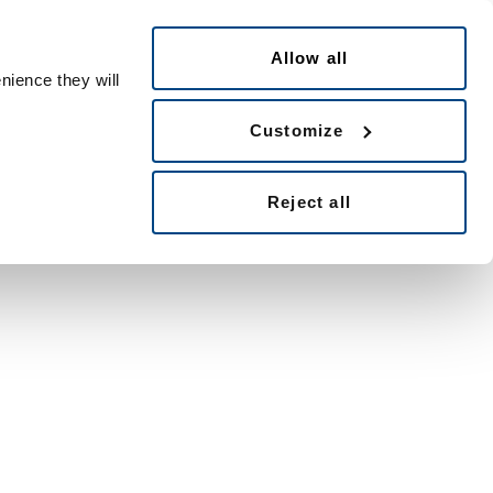
Português
ple ID
Allow all
nience they will
Customize
Reject all