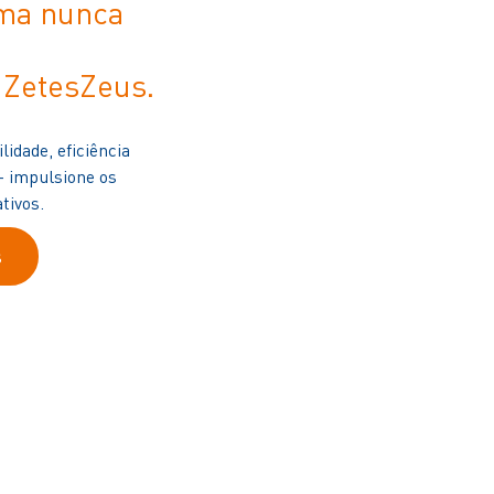
rma nunca
s ZetesZeus.
lidade, eficiência
- impulsione os
tivos.
s