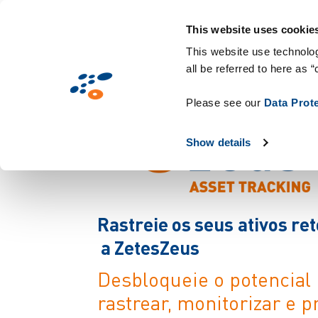
Passar
Solutions
Mercados
Tecnologias e con
para
This website uses cookie
o
This website use technolog
all be referred to here as “
conteúdo
principal
Please see our
Data Prot
Show details
R
a
s
t
r
e
i
e
o
s
s
e
u
s
a
t
i
v
o
s
r
e
t
a
Z
e
t
e
s
Z
e
u
s
Desbloqueie o potencial
rastrear, monitorizar e p