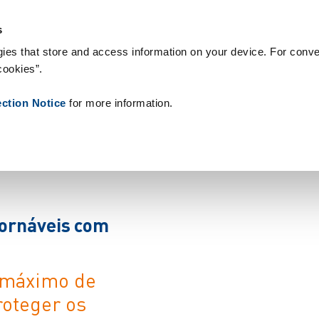
sumíveis
Referências
Sobre nós
Notícias
Contacto
Peo
s
ies that store and access information on your device. For conve
cookies”.
ection Notice
for more information.
o
r
n
á
v
e
i
s
c
o
m
 máximo de
roteger os