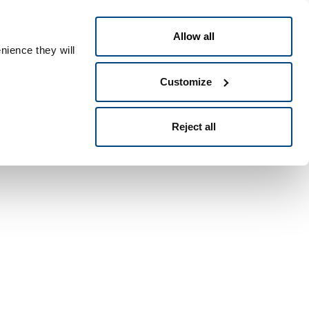
Português
ople ID
Allow all
nience they will
Customize
Reject all