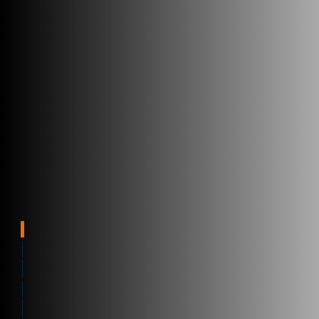
Rastreabilidade
Integridade
Software de rastreabilidade
Monitorização e rastreamento
Brochure