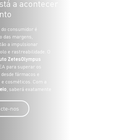
stá a acontecer
nto
a do consumidor é
ão das margens,
tão a impulsionar
lo e rastreabilidade. O
duto ZetesOlympus
MEA para superar os
, desde fármacos e
o e cosméticos. Com a
eio
, saberá exatamente
cte-nos