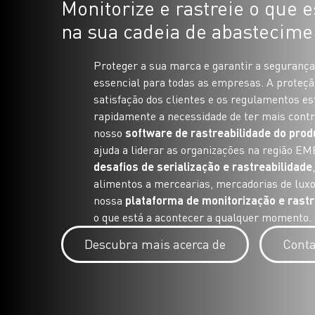
Monitorize e rastreie o que e
na sua cadeia de abastecime
Proteger a sua marca e garantir a seguranç
essencial para todas as empresas. A proteç
satisfação dos clientes e os regulamentos es
rapidamente a necessidade de ter mais contro
nosso
software de rastreabilidade do pro
ajuda a liderar as organizações na região E
desafios de serialização e rastreabilidade
alimentos a mercearias, mercadorias de lux
nossa
plataforma de monitorização e rastr
o que está a acontecer a qualquer momento.
Descubra mais acerca de
Conta