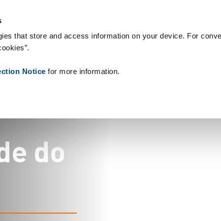
nsumíveis
Referências
Sobre nós
Notícias
Contacto
Pe
s
ies that store and access information on your device. For conve
cookies”.
ection Notice
for more information.
d
e
d
o