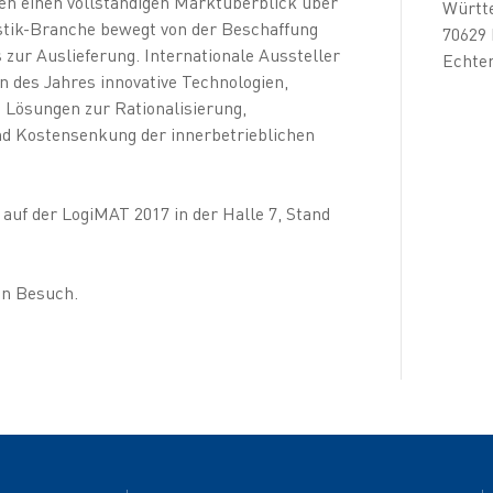
en einen vollständigen Marktüberblick über
Württ
gistik-Branche bewegt von der Beschaffung
70629 
 zur Auslieferung. Internationale Aussteller
Echte
nn des Jahres innovative Technologien,
 Lösungen zur Rationalisierung,
d Kostensenkung der innerbetrieblichen
 auf der LogiMAT 2017 in der Halle 7, Stand
en Besuch.