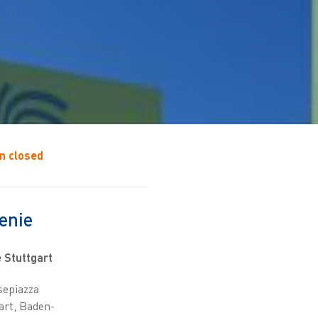
on closed
enie
 Stuttgart
sepiazza
art, Baden-