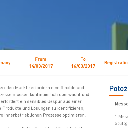
From
To
many
Registrati
14/03/2017
16/03/2017
Położ
dernden Märkte erfordern eine flexible und
rozesse müssen kontinuierlich überwacht und
 erfordert ein sensibles Gespür aus einer
Messe
e Produkte und Lösungen zu identifizieren,
re innerbetrieblichen Prozesse optimieren.
1 Mes
Stuttg