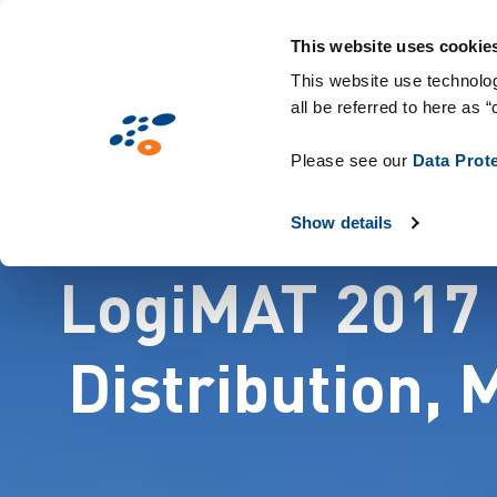
Przejdź
Rozwiązania
Branże
Technologie i ma
do
This website uses cookie
treści
This website use technolog
all be referred to here as “
Please see our
Data Prot
Show details
LogiMAT 2017 
Distribution, 