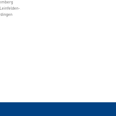
emberg
Leinfelden-
rdingen