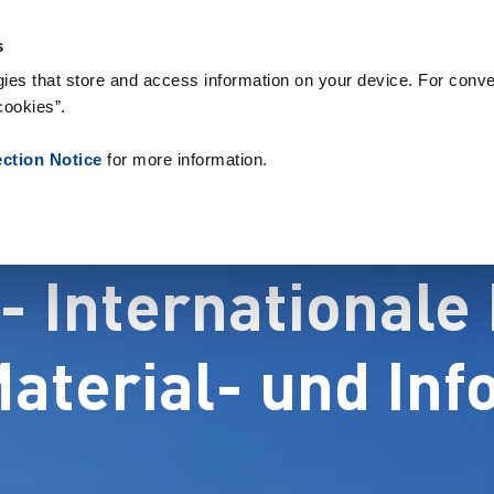
teriały eksploatacyjne
Referencje
O nas
Aktualności
Kontak
s
ies that store and access information on your device. For conve
cookies”.
ection Notice
for more information.
- Internationale
Material- und In