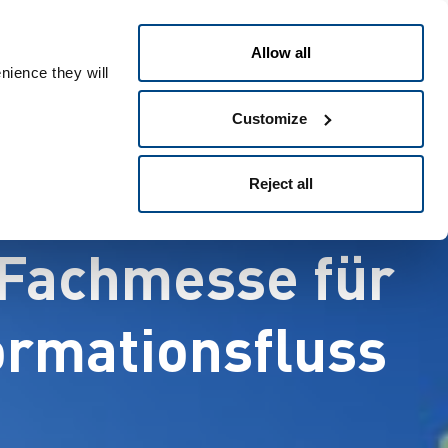
Polski
t
People ID
Allow all
nience they will
Customize
Reject all
 Fachmesse für
formationsfluss