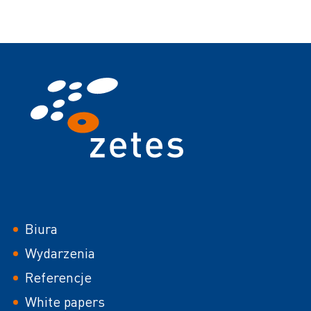
Footer
Biura
Wydarzenia
Referencje
White papers