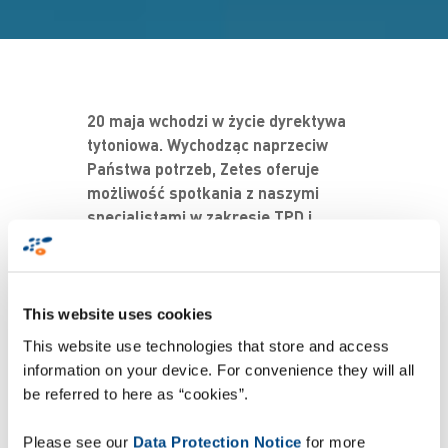
20 maja wchodzi w życie dyrektywa
tytoniowa. Wychodząc naprzeciw
Państwa potrzeb, Zetes oferuje
możliwość spotkania z naszymi
specjalistami w zakresie TPD i
serializacji. Odpowiemy na pytania i
rozwiejmy wszelkie wątpliwości
pojawiające się w kontekście
uzyskania zgodności z nadchodzącą
This website uses cookies
dyrektywą.
This website use technologies that store and access
information on your device. For convenience they will all
Podczas spotkania na żywo, będziecie
be referred to here as “cookies”.
Państwo mieli unikalną szansę
skorzystać z wiedzy naszych
Please see our
Data Protection Notice
for more