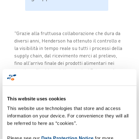
"Grazie alla fruttuosa collaborazione che dura da
diversi anni, Henderson ha ottenuto il controllo e
la visibilità in tempo reale su tutti i processi della
supply chain, dal ricevimento merci al prelievo,
fino all'arrivo finale dei prodotti alimentari nei
punti vendita. L'uso delle soluzioni Zetes non ha
solo assicurato un rapido rientro
dell'investimento, ma anche un significativo
aumento del rendimento in termini di tassi di
This website uses cookies
errore ridotti e di maggiori efficienze operative.
Quando è stato il momento di aggiornare la
This website use technologies that store and access
soluzione vocale esistente, abbiamo pertanto
information on your device. For convenience they will all
cercato di nuovo la collaborazione con Zetes".
be referred to here as “cookies”.
Philip Mehaffey, Head of Logistics presso il
gruppo Henderson.
Please see our
Data Protection Notice
for more