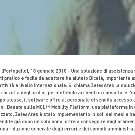
a (Portogallo), 18 gennaio 2018 - Una soluzione di assistenza
i pratico e facile da adattare ha aiutato Bicafé, importante a
ttività a livello internazionale. Si chiama ZetesAres la soluz
 raccolta degli ordini, permettendo ai clienti di consultare l'i
po stesso, il software offre al personale di vendita accesso a
ioni. Basata sulla MCL™ Mobility Platform, una piattaforma in 
izzato, ZetesAres è stato implementanto in soli sei mesi e ha
endite già dopo un solo anno, oltre a conseguire miglioramenti
e una riduzione generale degli errori e dei compiti amministrati