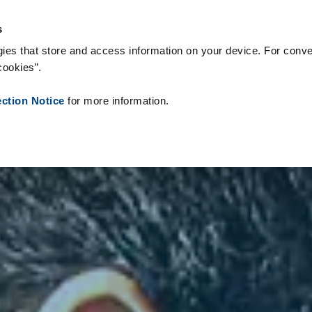
onsumabili
Case Study
Chi siamo
Notizie
Contatti
Peop
s
ies that store and access information on your device. For conve
cookies”.
ection Notice
for more information.