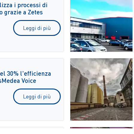
izza i processi di
o grazie a Zetes
Leggi di più
l 30% l'efficienza
esMedea Voice
Leggi di più