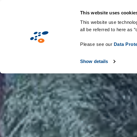
Salta
Soluzioni
Mercati
Tecnologie & C
al
This website uses cookie
contenuto
This website use technolog
all be referred to here as “
principale
Please see our
Data Prot
Show details