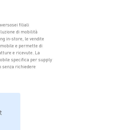
versosei filiali
luzione di mobilità
ng in-store, le vendite
o mobile e permette di
atture e ricevute. La
bile specifica per supply
o senza richiedere
t