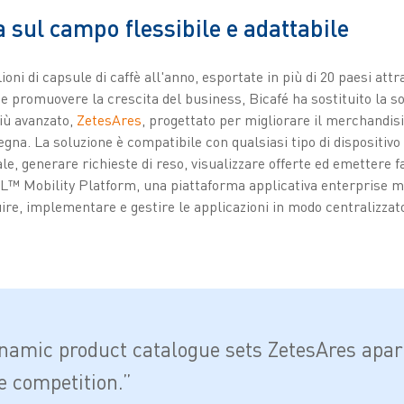
 sul campo flessibile e adattabile
oni di capsule di caffè all'anno, esportate in più di 20 paesi attra
 e promuovere la crescita del business, Bicafé ha sostituito la so
iù avanzato,
ZetesAres
, progettato per migliorare il merchandisi
segna. La soluzione è compatibile con qualsiasi tipo di dispositiv
le, generare richieste di reso, visualizzare offerte ed emettere f
L™ Mobility Platform, una piattaforma applicativa enterprise mo
ire, implementare e gestire le applicazioni in modo centralizzat
namic product catalogue sets ZetesAres apar
e competition.”