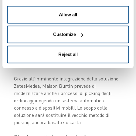
pallet completo viene prima avvolto con una
pellicola mediante un impianto dotato di tavola
Allow all
rotante e filmatrice automatica, poi viene
identificato e validato da due etichette per pallet
Customize
applicate su due lati dalle stazioni intelligenti di
stampa e applicazione MD6000 Zetes, infine viene
stoccato e inviato al magazzino.
Reject all
Picking degli ordini modernizzato
Grazie all'imminente integrazione della soluzione
ZetesMedea, Maison Burtin prevede di
modernizzare anche i processi di picking degli
ordini aggiungendo un sistema automatico
connesso a dispositivi mobili. Lo scopo della
soluzione sarà sostituire il vecchio metodo di
picking, ancora basato su carta.