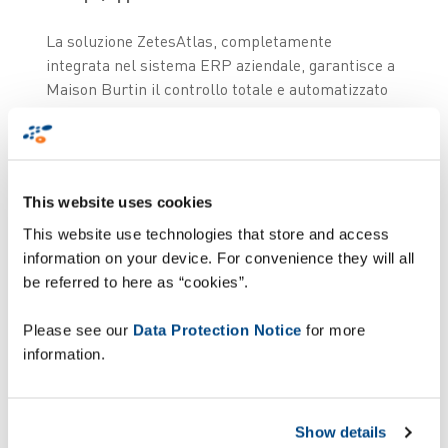
La soluzione ZetesAtlas, completamente
integrata nel sistema ERP aziendale, garantisce a
Maison Burtin il controllo totale e automatizzato
della marcatura delle casse sulle linee di
imballaggio. Il tutto viene controllato mediante
un'intuitiva interfaccia operatore centralizzata.
Per ogni cassa vengono stampate e apposte una o
This website uses cookies
due etichette (marchio ed etichette di
riferimento) per identificare le varie casse di
This website use technologies that store and access
champagne. Inoltre, per evitare eventuali fermi
information on your device. For convenience they will all
produzione, la testina di stampa e la testa
be referred to here as “cookies”.
dell'applicatore di etichette (stazione Zetes
MD1500) di ciascuna linea sono state duplicate,
Please see our
Data Protection Notice
for more
per facilitare la sostituzione della bobina.
information.
Una volta etichettate le casse, il passaggio
successivo è la pallettizzazione. Anche in questo
Show details
caso, il processo è interamente automatizzato: il