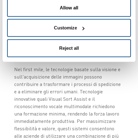
sfruttando tecnologie che ottimizzino i processi
Allow all
critici, per massimizzare la flessibilità del
modello logistico e per potere espandere o
ridurre le risorse in base alla domanda.
Customize
Cambio di volto nel
Reject all
first mile
Nel first mile, le tecnologie basate sulla visione e
sull'acquisizione delle immagini possono
contribuire a trasformare i processi di spedizione
e a eliminare gli errori umani. Tecnologie
innovative quali Visual Sort Assist e il
riconoscimento vocale multimodale richiedono
una formazione minima, rendendo la forza lavoro
immediatamente produttiva. Per massimizzare
flessibilità e valore, questi sistemi consentono
alle aziende di utilizzare una combinazione di più