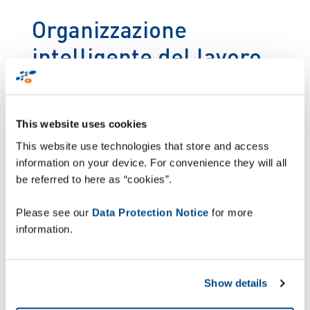
Organizzazione
intelligente del lavoro
Sebbene sia chiaro che le tecnologie future, quali
robotica e veicoli autoguidati, contribuiranno
This website uses cookies
sempre più a migliorare l'efficienza e la
sostenibilità nel processo di evasione degli ordini,
This website use technologies that store and access
queste soluzioni sono ancora agli albori e
information on your device. For convenience they will all
comportano un investimento significativo. Oggi, le
be referred to here as “cookies”.
aziende dei settori retail e logistico devono
apportare modifiche in grado di garantire
Please see our
Data Protection Notice
for more
rapidamente i livelli di flessibilità e le possibilità
information.
di espansione necessari per tenere il passo con le
richieste e le aspettative dei clienti, e devono
farlo nel modo più efficiente possibile. Devono
Show details
inoltre organizzare il lavoro in modo intelligente,