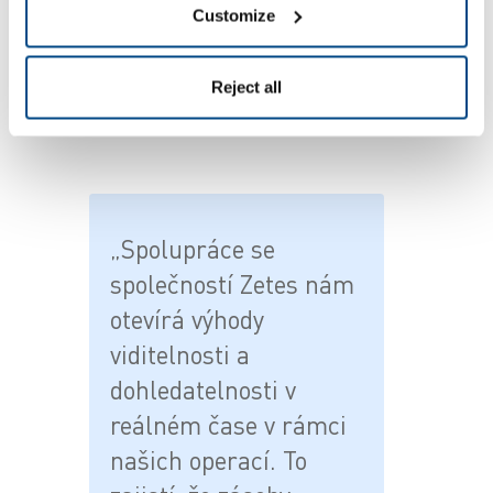
Customize
pro zákazníky. Spolupráce se specialistou na
dodavatelské řetězce s agilním a škálovatelným
řešením nám umožní dále rozšiřovat naši nabídku
Reject all
služeb a plnit sliby zákazníkům při našem dalším
růstu.“
„Spolupráce se
společností Zetes nám
otevírá výhody
viditelnosti a
dohledatelnosti v
reálném čase v rámci
našich operací. To