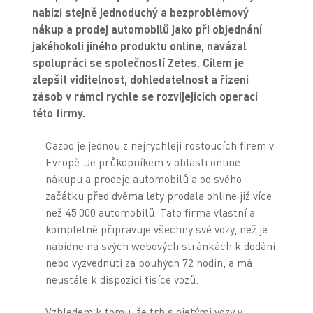
nabízí stejně jednoduchý a bezproblémový
nákup a prodej automobilů jako při objednání
jakéhokoli jiného produktu online, navázal
spolupráci se společností Zetes. Cílem je
zlepšit viditelnost, dohledatelnost a řízení
zásob v rámci rychle se rozvíjejících operací
této firmy.
Cazoo je jednou z nejrychleji rostoucích firem v
Evropě. Je průkopníkem v oblasti online
nákupu a prodeje automobilů a od svého
začátku před dvěma lety prodala online již více
než 45 000 automobilů. Tato firma vlastní a
kompletně připravuje všechny své vozy, než je
nabídne na svých webových stránkách k dodání
nebo vyzvednutí za pouhých 72 hodin, a má
neustále k dispozici tisíce vozů.
Vzhledem k tomu, že trh s ojetými vozy v