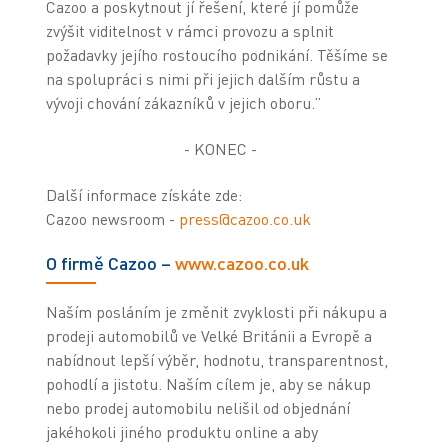
Cazoo a poskytnout jí řešení, které jí pomůže
zvýšit viditelnost v rámci provozu a splnit
požadavky jejího rostoucího podnikání. Těšíme se
na spolupráci s nimi při jejich dalším růstu a
vývoji chování zákazníků v jejich oboru.”
- KONEC -
Další informace získáte zde:
Cazoo newsroom -
press@cazoo.co.uk
O firmě Cazoo –
www.cazoo.co.uk
Naším posláním je změnit zvyklosti při nákupu a
prodeji automobilů ve Velké Británii a Evropě a
nabídnout lepší výběr, hodnotu, transparentnost,
pohodlí a jistotu. Naším cílem je, aby se nákup
nebo prodej automobilu nelišil od objednání
jakéhokoli jiného produktu online a aby