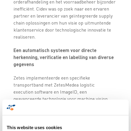
orderafhandeling en het voorraadbeheer bijzonder
inefficiënt. Cidev was op zoek naar een ervaren
partner en leverancier van geïntegreerde supply
chain oplossingen om hun visie op uitmuntende
klantenservice door technologische innovatie te
realiseren.
Een automatisch systeem voor directe
herkenning, verificatie en labelling van diverse
gegevens
Zetes implementeerde een specifieke
transportband met ZetesMedea logistic
execution software en ImageID, een
geavanceerde technologie voor machine vision.
Met deze geïntegreerde oplossing stelt
ZetesMedea Cidev in staat om een groot aantal
barcodes van verschillende fabrikanten in
verschillende formaten te lezen, de gegevens te
This website uses cookies