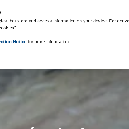
onsumabili
Case Study
Chi siamo
Notizie
Contatti
Peop
s
ies that store and access information on your device. For conve
cookies”.
ection Notice
for more information.