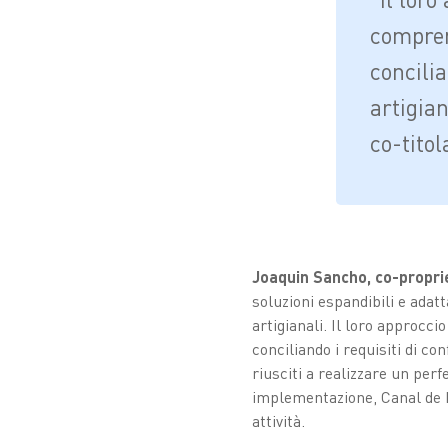
compren
concilia
artigia
co-tito
Joaquin Sancho, co-propri
soluzioni espandibili e adatt
artigianali. Il loro approcc
conciliando i requisiti di co
riusciti a realizzare un perf
implementazione, Canal de N
attività.