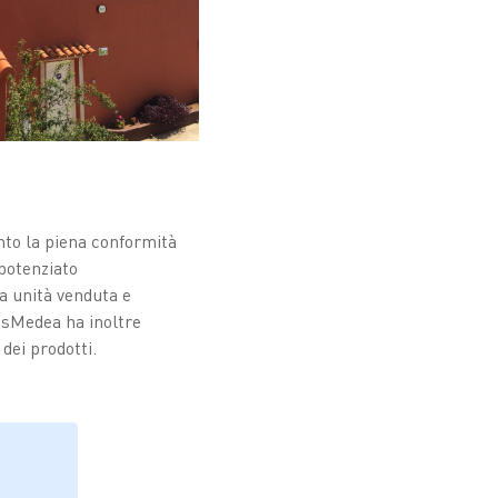
unto la piena conformità
potenziato
la unità venduta e
tesMedea ha inoltre
 dei prodotti.