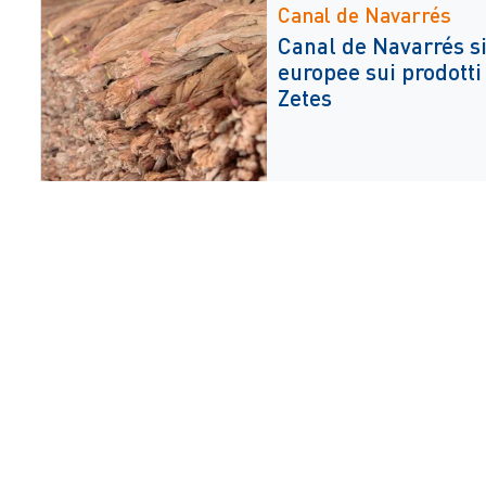
Canal de Navarrés
Canal de Navarrés si
europee sui prodotti
Zetes
itali
Uffici
Eventi
Case 
White