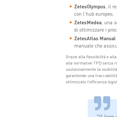
ZetesOlympus
, il 
con l'hub europeo;
ZetesMedea
, una s
di ottimizzare i pro
ZetesAtlas Manual 
manuale che assicura
Grazie alla flessibilità e al
alle normative TPD senza ri
sostanzialmente la visibilità
garantendo una tracciabilit
ottimizzato l’efficienza logis
"Il lor