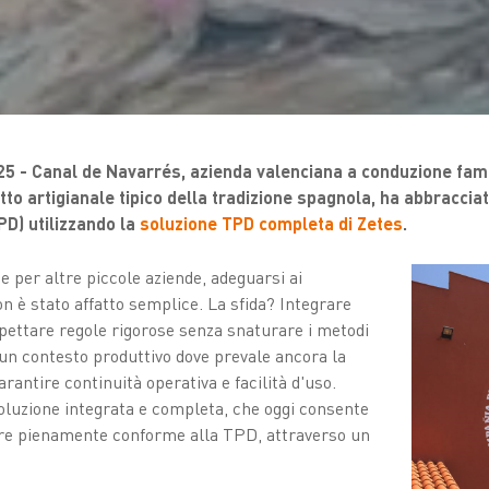
25 - Canal de Navarrés, azienda valenciana a conduzione fami
tto artigianale tipico della tradizione spagnola, ha abbraccia
PD) utilizzando la
soluzione TPD completa di Zetes
.
 per altre piccole aziende, adeguarsi ai
 è stato affatto semplice. La sfida? Integrare
spettare regole rigorose senza snaturare i metodi
n un contesto produttivo dove prevale ancora la
rantire continuità operativa e facilità d'uso.
oluzione integrata e completa, che oggi consente
ere pienamente conforme alla TPD, attraverso un