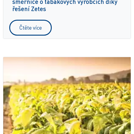
směrnice o tabákových výrobcích díky
řešení Zetes
Čtěte více