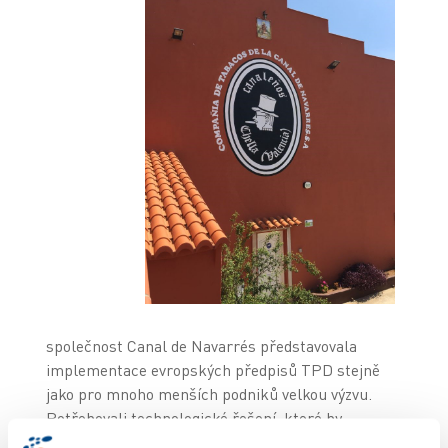
společnost Canal de Navarrés představovala
implementace evropských předpisů TPD stejně
jako pro mnoho menších podniků velkou výzvu.
Potřebovali technologické řešení, které by
splňovalo přísné regulační požadavky, aniž by byly