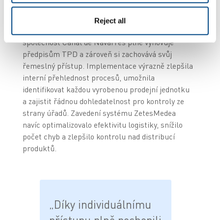
dohledatelnost na úrovni jednotky.
Reject all
Díky flexibilitě a škálovatelnosti řešení Zetes
společnost Canal de Navarrés plně vyhovuje
předpisům TPD a zároveň si zachovává svůj
řemeslný přístup. Implementace výrazně zlepšila
interní přehlednost procesů, umožnila
identifikovat každou vyrobenou prodejní jednotku
a zajistit řádnou dohledatelnost pro kontroly ze
strany úřadů. Zavedení systému ZetesMedea
navíc optimalizovalo efektivitu logistiky, snížilo
počet chyb a zlepšilo kontrolu nad distribucí
produktů.
„Díky individuálnímu