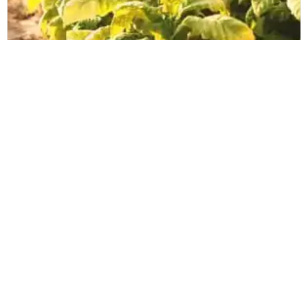
Tobacco Directive
Společnost Zetes pomáhá v boji proti
nelegálním zdrojům tabákových
výrobků
Čtěte více