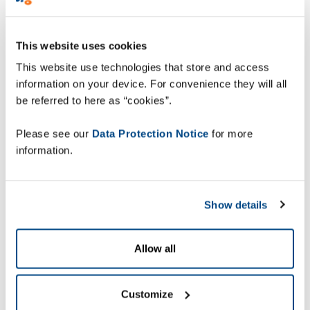
ohroženy tradiční řemeslné metody výroby.
Vzhledem k manuální povaze jejich výrobního
procesu byla rozhodujícím faktorem kontinuita
This website uses cookies
provozu a snadné použití. Společnost Zetes
This website use technologies that store and access
dodala komplexní řešení od jediného
information on your device. For convenience they will all
integrovaného poskytovatele, díky kterému Canal
be referred to here as “cookies”.
de Navarrés plně vyhovuje předpisům TPD na
všech požadovaných úrovních:
Please see our
Data Protection Notice
for more
information.
ZetesOlympus
, slouží jako primární
úložiště a komunikuje s evropským
registrem,
Show details
ZetesMedea
, řešení pro realizaci
logistiky s optimalizací skladových
Allow all
operací, a
manuální ID stanice
ZetesAtlas
, ruční
Customize
identifikační stanice zajišťující úplnou