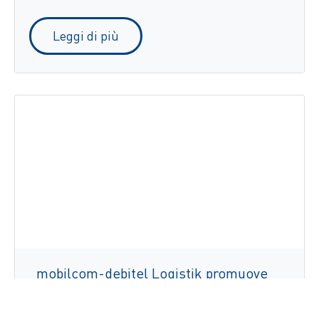
Leggi di più
mobilcom-debitel Logistik promuove
l'eccellenza del servizio azzerando il
tasso di errori di spedizione grazie a