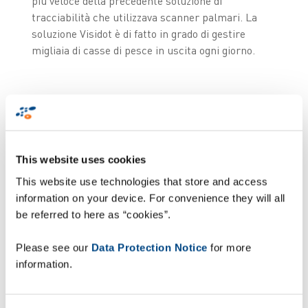
più veloce della precedente soluzione di
tracciabilità che utilizzava scanner palmari. La
soluzione Visidot è di fatto in grado di gestire
migliaia di casse di pesce in uscita ogni giorno.
I tempi di scansione
per pallet sono
This website uses cookies
effettivamente scesi
This website use technologies that store and access
da 7 minuti con i
information on your device. For convenience they will all
be referred to here as “cookies”.
sistemi palmari a
meno di un minuto con
Please see our
Data Protection Notice
for more
Visidot; questo ci
information.
consente uno