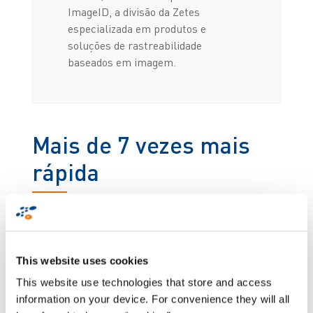
ImageID, a divisão da Zetes
especializada em produtos e
soluções de rastreabilidade
baseados em imagem.
Mais de 7 vezes mais
rápida
Ao automatizar totalmente as operações de leitura
óptica e de
expedição
da Seachill, a solução Visidot
não só eliminou todos os erros de expedição, como
This website uses cookies
também é mais de 7 vezes mais rápida do que a
anterior solução de rastreabilidade da Seachill,
This website use technologies that store and access
que recorria a leitores portáteis. De facto, a
information on your device. For convenience they will all
solução Visidot é capaz de fazer a leitura óptica de