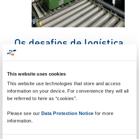
Os desafios de logística
complexos no setor
farmacêutico
This website uses cookies
This website use technologies that store and access
A Multipharma conta com uma rede de 243
information on your device. For convenience they will all
farmácias em toda a Bélgica e com mais de 1800
be referred to here as “cookies”.
funcionários. Ao lidar com imensos fluxos de
logística diversificados, a Multipharma deparou-
Please see our
Data Protection Notice
for more
se com dificuldades quanto ao rastreio de envios.
information.
A gestão manual das entregas estava a originar
erros de entrega.