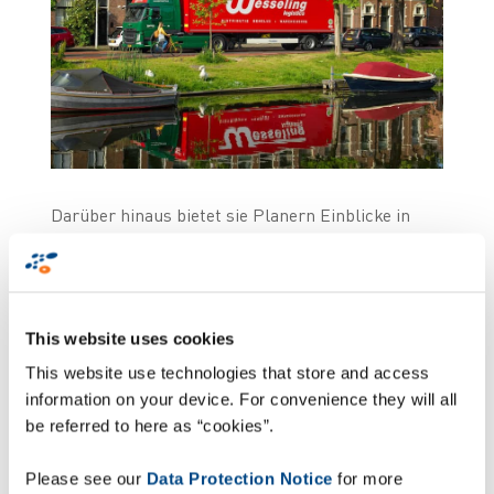
Darüber hinaus bietet sie Planern Einblicke in
den Status der auszuführenden Routen. Das
System lässt sich außerdem leicht um neue
Funktionen erweitern, z. B. ein Aktivitätsmodul
und ein verbessertes Messaging-Modul. Auch
This website uses cookies
verfügt ZetesChronos über eine verbesserte
geografische Karte zur Überwachung von
This website use technologies that store and access
Geoposition und Routenfortschritt der Fahrzeuge.
information on your device. For convenience they will all
Darüber hinaus wird Zetes 118 robuste mobile
be referred to here as “cookies”.
Computer liefern, damit Wesseling Logistics
rundum optimal ausgestattet ist.
Please see our
Data Protection Notice
for more