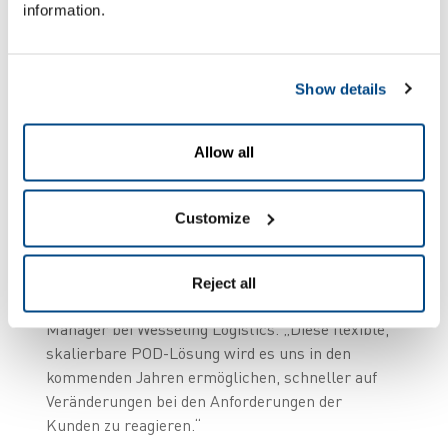
information.
Proaktiv die Kunden
informieren
Show details
Die mobile POD-Lösung versetzt Wesseling in die
Allow all
Lage, alle Lieferungen auch außerhalb des
Fahrzeugs zu verfolgen und die Kunden bei
Änderungen proaktiv zu informieren. „Mit
Customize
ZetesChronos und mobilen Scannern können wir
die Transparenz, Rückverfolgbarkeit und
Zuverlässigkeit unserer Lieferungen weiter
Reject all
optimieren“, freut sich Arie van Duijn, IT-
Manager bei Wesseling Logistics. „Diese flexible,
skalierbare POD-Lösung wird es uns in den
kommenden Jahren ermöglichen, schneller auf
Veränderungen bei den Anforderungen der
Kunden zu reagieren.“