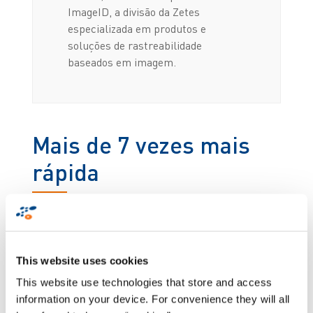
ImageID, a divisão da Zetes
especializada em produtos e
soluções de rastreabilidade
baseados em imagem.
Mais de 7 vezes mais
rápida
Ao automatizar totalmente as operações de leitura
óptica e de
expedição
da Seachill, a solução Visidot
não só eliminou todos os erros de expedição, como
This website uses cookies
também é mais de 7 vezes mais rápida do que a
anterior solução de rastreabilidade da Seachill,
This website use technologies that store and access
que recorria a leitores portáteis. De facto, a
information on your device. For convenience they will all
solução Visidot é capaz de fazer a leitura óptica de