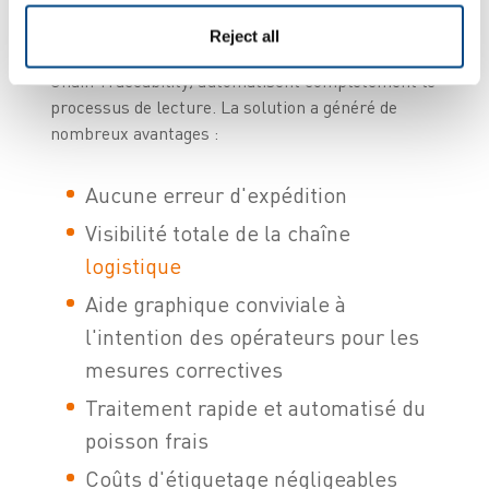
À la pointe de la technologie, le portique de lecture
Reject all
Visidot ainsi que les serveurs Visidot SCT (Supply
Chain Traceability) automatisent complètement le
processus de lecture. La solution a généré de
nombreux avantages :
Aucune erreur d'expédition
Visibilité totale de la chaîne
logistique
Aide graphique conviviale à
l'intention des opérateurs pour les
mesures correctives
Traitement rapide et automatisé du
poisson frais
Coûts d'étiquetage négligeables