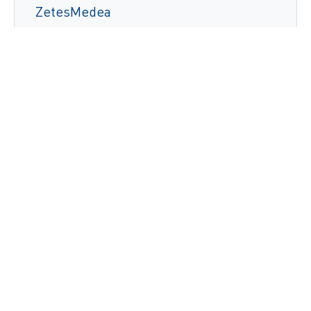
ZetesMedea
Lire la suite
Expéditions garanties sans erreur pour
Granot Avocado grâce au logiciel de