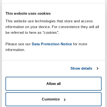
Plus de sept fois plus
This website uses cookies
rapide
This website use technologies that store and access
information on your device. For convenience they will all
be referred to here as “cookies”.
En automatisant intégralement les activités de
lecture et d'expédition de Seachill, la solution
Please see our
Data Protection Notice
for more
Visidot a supprimé toutes les erreurs d'expédition.
information.
En outre, elle est plus de sept fois plus rapide que
l'ancienne solution de traçabilité de Seachill, qui
utilisait des lecteurs portables. En effet, la
Show details
solution Visidot peut saisir quotidiennement des
milliers de caisses de poisson en partance.
Allow all
Une large palette
d'avantages
Customize