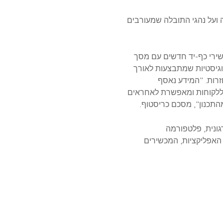
סחורה ועל נהגי התובלה שמעורבים
ים יהיו מצוידים במכשירי כף-יד חדשים עם מסך
וגיסטיות שמתבצעות לאורך
רות. "המידע נאסף
ללקוחות ומאפשרת לאחראים
התכנון", מסכם כריסטוף.
MCL™ Mo פלטפורמה לניידות ארגונית, פלטפורמה
ל Desco לנהל באופן ריכוזי את כל האפליקציות, המכשירים