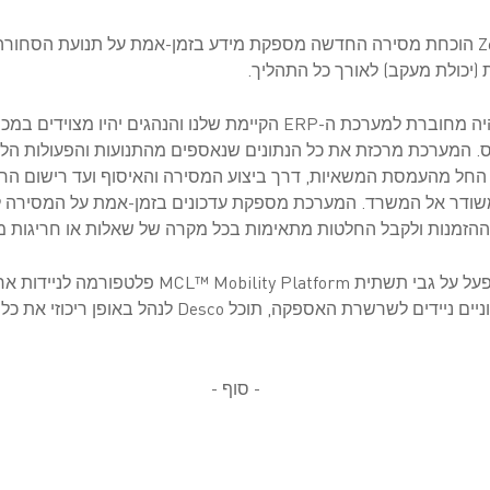
מערכת ZetesChronos POD הוכחת מסירה החדשה מספקת מידע בזמן-אמת על תנועת ה
(יכולת מעקב) לאורך כל התהליך.
"מערכת ZetesChronos תהיה מחוברת למערכת ה-ERP הקיימת שלנו והנהג
ס. המערכת מרכזת את כל הנתונים שנאספים מהתנועות והפעולות הל
החל מהעמסת המשאיות, דרך ביצוע המסירה והאיסוף ועד רישום החז
שודר אל המשרד. המערכת מספקת עדכונים בזמן-אמת על המסירה 
הזמנות ולקבל החלטות מתאימות בכל מקרה של שאלות או חריגות מ
בעזרת ZetesChronos שמופעל על גבי תשתית bility Platform
מבוססת-ענן לפתרונות ארגוניים ניידים לשרשרת האספקה, תוכ
- סוף -