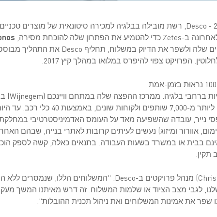
תרון שלה להוכחת מסירה,
onos
בזמן-אמת במערך המשלוחים שלה ולשפר את הדיוק 
טין. הפרויקט צפוי להיפרס במלואו במהלך קיץ 2017.
רשת Desco מ
700 ל-1,000 משלוחים ביום, ליותר מ-7,000 שו
י נייר, עובדה שהשפיעה מאד על העומס האדמיניסטרטיבי במחלקת 
חים בענף ה-HVAC (חימום, אוורור ומיזוג) נעשים לעיתים קרובות לאתרי בנייה, שבהם ה
אינם בבית או במשרד בשעות העבודה. בתנאים כאלה, קשה לספק הוכחה
 תקין.
כריסטוף ביילס (Christoph Beyls) מנהל פרויקטים ב-Desco: "המשלוח
נו, לגבי מצב הציוד או שלמות המשלוח. זה דרש מאיתנו המשך מעקב (
נו שפר את אמינות המשלוחים ואת ניהול תכנית ההובלות".