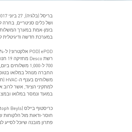
ושל כלים סניטריים, בחרה לאחרונה ב-Zetes כדי להטמיע את הפ
במערכת חדשה ודיגיטלית לחלו
ePOD‏ (POD אלקטרוני) ל-100% נראוּת בזמן-אמת
החברה מנוהל במלואו בטופס
משלו
למתקיני הציוד, אשר לרוב 
במועד ונמסר במלואו ובמצב
חוסר-ודאות מול הלקוחות של
פתרון מובנה שיוכל לסייע ל