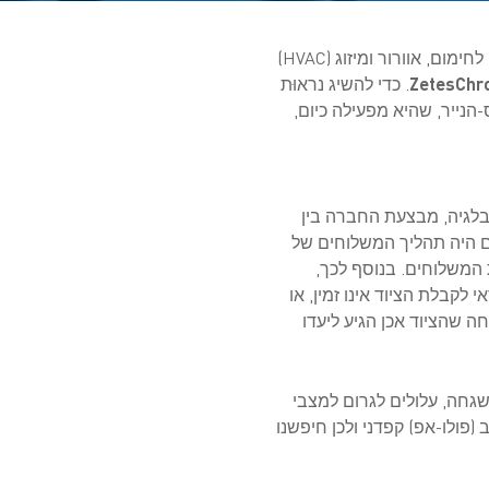
בריסל (בלגיה), 27 ביוני 2017 - Desco, רשת מובילה בבלגיה למכירה סיטונאית של מוצרים טכניים לחימום, אוורור ומיזוג (HVAC)
ZetesChr
. כדי להשיג נראוּת
במשלוח, תחליף Desco את התהליך מבוסס-הנייר, שהיא מפעילה כיום,
חזיקה 19 חנויות ברחבי בלגיה. ממרכז ההפצה שלה במתחם וויינכם (Wijnegem) בבלגיה, מבצעת החברה בין
תפים ולקוחות שונים, באמצעות 40 כלי רכב. עד היום היה תהליך המשלוחים של
המשלוחים. בנוסף לכך,
אחראי לקבלת הציוד אינו זמין, או
 שהציוד אכן הגיע ליעדו
ים הללו, שנמסרים ללא השגחה, עלולים לגרום למצבי
פולו-אפ) קפדני ולכן חיפשנו