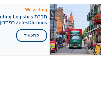
Wesseling
ZetesChronos כפתרון הוכחת-מסירה
קרא עוד
oter
משרדי
אירועי