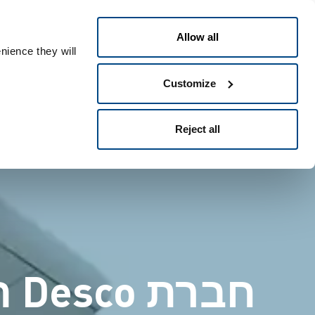
דילוג
פתרונות
תעשיות
טכנולוג
לתוכן
Allow all
העיקרי
nience they will
Customize
Reject all
חב