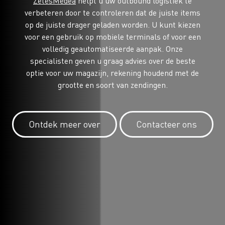
ZetesMedea
helpt u uw outbound logistiek te
verbeteren door te controleren dat de juiste items
op de juiste drager geladen worden. U kunt kiezen
voor een gebruik op mobiele terminals of voor een
volledig geautomatiseerde aanpak. Onze
specialisten geven u graag advies over de beste
optie voor uw magazijn, rekening houdend met de
grootte en soort van zendingen.
Ontdek meer over
Contacteer ons