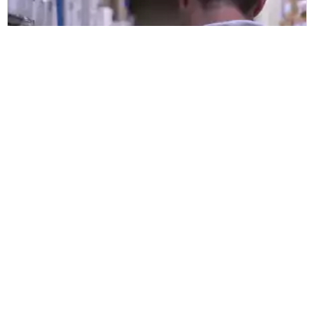
Cidev
Cidev Group Ltd. rivoluziona la verifica
del commissionamento ordini e