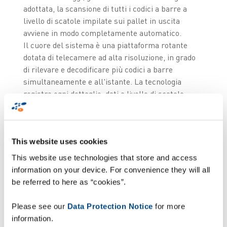
adottata, la scansione di tutti i codici a barre a
livello di scatole impilate sui pallet in uscita
avviene in modo completamente automatico.
Il cuore del sistema è una piattaforma rotante
dotata di telecamere ad alta risoluzione, in grado
di rilevare e decodificare più codici a barre
simultaneamente e all'istante. La tecnologia
registra ogni dettaglio: dati a livello di scatole,
immagini e orari delle varie attività. In caso di
problemi di identificazione, ad esempio etichette
mancanti o illeggibili, il sistema attiva in tempo
This website uses cookies
reale una segnalazione visiva per gli operatori,
indicando, con precisione la scatola interessata.
This website use technologies that store and access
Tutte le immagini digitali vengono
information on your device. For convenience they will all
automaticamente salvate nel sistema,
be referred to here as “cookies”.
assicurando una perfetta tracciabilità, coerente,
con le informazioni sugli ordinativi dei clienti.
Please see our
Data Protection Notice
for more
information.