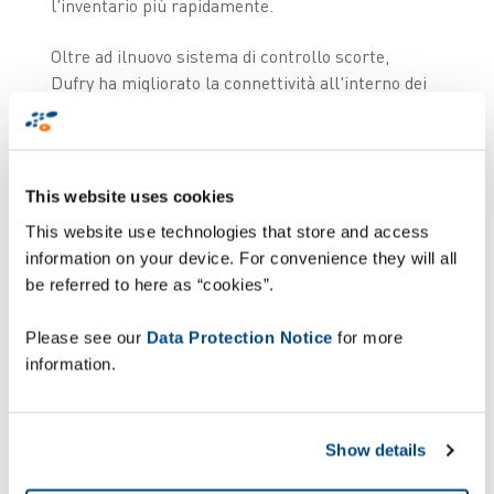
l'inventario più rapidamente.
Oltre ad ilnuovo sistema di controllo scorte,
Dufry ha migliorato la connettività all'interno dei
punti vendita, grazie alla possibilità di caricare i
dati di inventario nel sistema direttamente dai
dispositivi durante il conteggio, eliminando i colli
di bottiglia e riducendo il numero di dispositivi
This website uses cookies
necessari. Basata su cloud, ZetesAthena è in
This website use technologies that store and access
grado di fornire accesso ai controlli di inventario
information on your device. For convenience they will all
in tempo reale da qualsiasi luogo, integrandosi
be referred to here as “cookies”.
perfettamente nel sistema ERP principale di
Dufry. Grazie alla maggiore accuratezza e alle
Please see our
Data Protection Notice
for more
funzionalità di reporting in tempo reale, la
information.
soluzione offre a Dufry un migliore controllo delle
scorte, contribuendo a eliminare le mancanze di
visibilità tra il momento in cui le merci giungono
Show details
presso il punto vendita e quello della vendita.