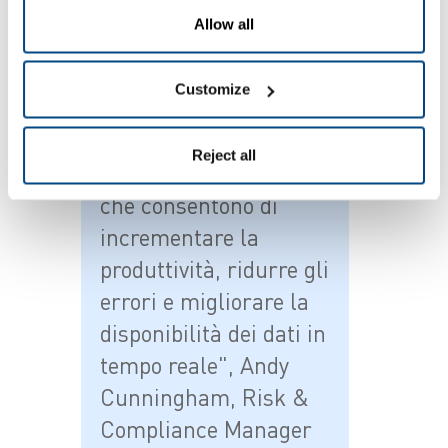
Allow all
Collaborando con
Customize
Zetes siamo in grado
di adottare tecnologie
Reject all
e soluzioni innovative
che consentono di
incrementare la
produttività, ridurre gli
errori e migliorare la
disponibilità dei dati in
tempo reale", Andy
Cunningham, Risk &
Compliance Manager