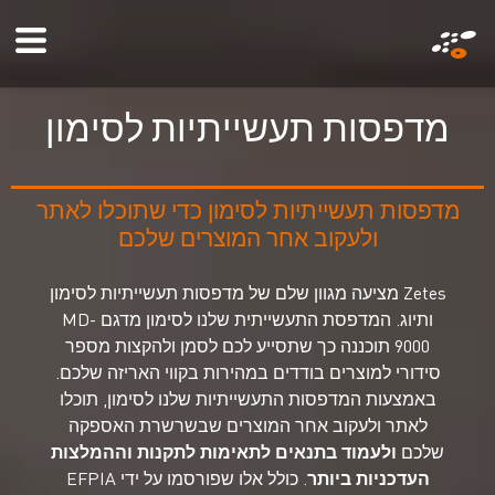
דילוג
ile
לתוכן
enu
העיקרי
מ
ד
פ
ס
ו
ת
ת
ע
ש
י
י
ת
י
ו
ת
ל
ס
י
מ
ו
ן
מדפסות תעשייתיות לסימון כדי שתוכלו לאתר
ולעקוב אחר המוצרים שלכם
Zetes מציעה מגוון שלם של מדפסות תעשייתיות לסימון
ותיוג. המדפסת התעשייתית שלנו לסימון מדגם MD-
9000 תוכננה כך שתסייע לכם לסמן ולהקצות מספר
סידורי למוצרים בודדים במהירות בקווי האריזה שלכם.
באמצעות המדפסות התעשייתיות שלנו לסימון, תוכלו
לאתר ולעקוב אחר המוצרים שבשרשרת האספקה
שלכם
ולעמוד בתנאים לתאימות לתקנות וההמלצות
העדכניות ביותר
. כולל אלו שפורסמו על ידי EFPIA