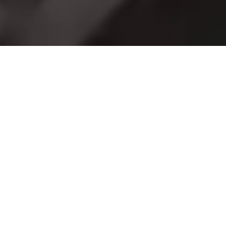
ת
כ
נ
ו
ן
ג
מ
י
ש
ל
ב
י
צ
ו
ע
י
ם
ה
ט
ו
ב
י
ם
ב
י
ו
ת
ר
התכנון הגמיש של המדפסות התעשייתיות שלנו
לסימון מאפשר להן להתאים אל קווי אריזה חדשים
וגם לקווים קיימים.
תוכלו גם להוסיף מודולי חומרה משלימים כמו מסועים
עליונים ותחתונים, חגורות צד להחזרת מוצרים או מסועי
הזנה המסייעים למרכוז הפריטים. אלו יספקו לכם בקרה