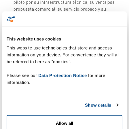
piloto por su infraestructura técnica, su ventajosa
propuesta comercial, su servicio probado y su
trayectoria.
This website uses cookies
This website use technologies that store and access
DHL Solutions-Bélgica
information on your device. For convenience they will all
augura un futuro
be referred to here as “cookies”.
brillante para la
Please see our
Data Protection Notice
for more
tecnología de voz de
information.
Zetes y ahora se
centra en incorporarla
en sus mejores
Show details
prácticas globales.
Allow all