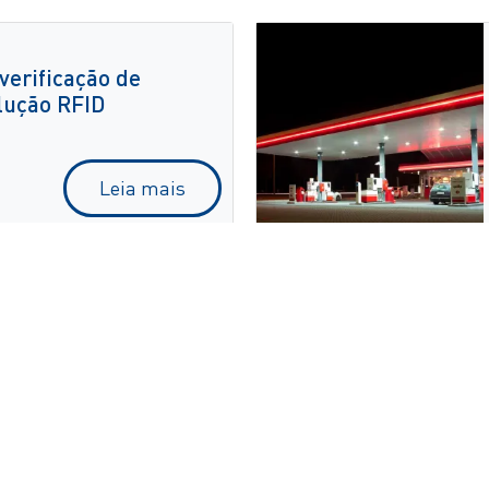
verificação de
lução RFID
Leia mais
erificação do picking
Leia mais