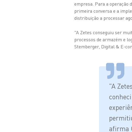
empresa. Para a operação de
primeira conversa e a impl
distribuição a processar ag
"A Zetes conseguiu ser muit
processos de armazém e log
Stemberger, Digital & E-c
"A Zete
conheci
experiê
permiti
afirma 