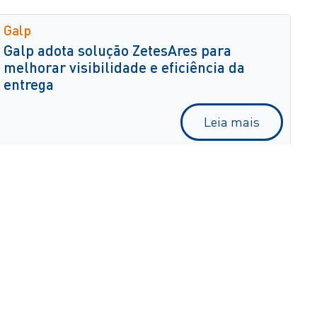
Galp
Galp adota solução ZetesAres para
melhorar visibilidade e eficiência da
entrega
Leia mais
Carrefour
Gigante do retalho Carrefour implementa
na Bélgica a solução de picking por voz de
elevado desempenho ZetesMedea
Leia mais