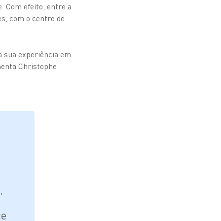
. Com efeito, entre a
s, com o centro de
a sua experiência em
menta Christophe
”
ce