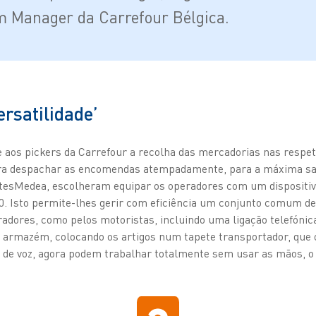
 Manager da Carrefour Bélgica.
ersatilidade’
 aos pickers da Carrefour a recolha das mercadorias nas respet
para despachar as encomendas atempadamente, para a máxima sat
tesMedea, escolheram equipar os operadores com um dispositi
 Isto permite-lhes gerir com eficiência um conjunto comum de 
radores, como pelos motoristas, incluindo uma ligação telefóni
o armazém, colocando os artigos num tapete transportador, que o
o de voz, agora podem trabalhar totalmente sem usar as mãos, o