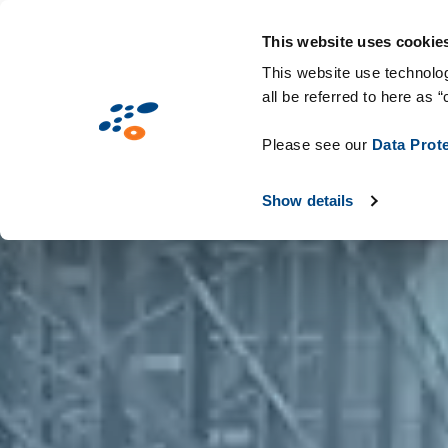
Passar
Solutions
Mercados
Tecnologias e c
para
This website uses cookie
o
This website use technolog
all be referred to here as “
conteúdo
principal
Please see our
Data Prot
Show details