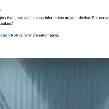
onsumíveis
Referências
Sobre nós
Notícias
Contacto
P
s
ies that store and access information on your device. For conve
cookies”.
ection Notice
for more information.