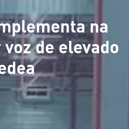
 implementa na
r voz de elevado
edea