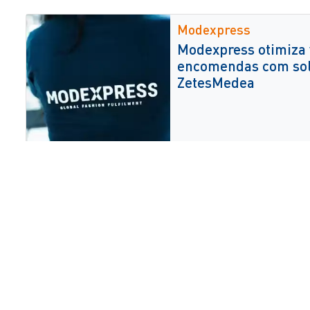
Modexpress
Modexpress otimiza 
encomendas com so
ZetesMedea
Cidev
Cidev transforma a v
à encomenda