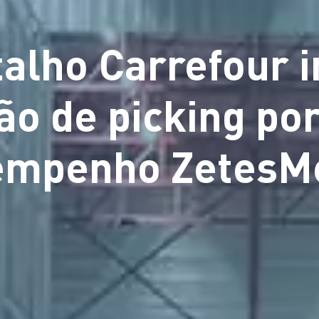
talho Carrefour
ão de picking po
empenho ZetesM