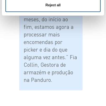
encomendas por dia.
Reject all
Em menos de três
meses, do início ao
fim, estamos agora a
processar mais
encomendas por
picker e dia do que
alguma vez antes.” Fia
Collin, Gestora de
armazém e produção
na Panduro.