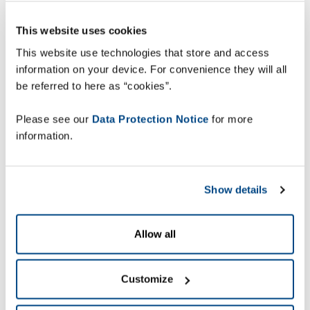
Panduro aumentar o número de encomendas
executadas diariamente, alcançando até 18 000
This website uses cookies
linhas de encomendas por dia. Um fator crítico
This website use technologies that store and access
para satisfazer o aumento do volume de
information on your device. For convenience they will all
encomendas e apoiar o crescimento contínuo da
be referred to here as “cookies”.
empresa.
Please see our
Data Protection Notice
for more
information.
“Graças ao
ZetesMedea,
Show details
aumentámos a nossa
produtividade de
Allow all
picking em cerca de
20%, alcançando até
Customize
18 000 linhas de