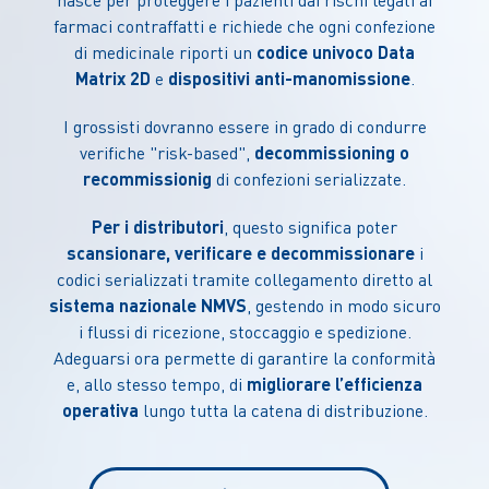
nasce per proteggere i pazienti dai rischi legati ai
farmaci contraffatti e richiede che ogni confezione
di medicinale riporti un
codice univoco Data
Matrix 2D
e
dispositivi anti-manomissione
.
I grossisti dovranno essere in grado di condurre
verifiche "risk-based",
decommissioning o
recommissionig
di confezioni serializzate.
Per i distributori
, questo significa poter
scansionare, verificare e decommissionare
i
codici serializzati tramite collegamento diretto al
sistema nazionale NMVS
, gestendo in modo sicuro
i flussi di ricezione, stoccaggio e spedizione.
Adeguarsi ora permette di garantire la conformità
e, allo stesso tempo, di
migliorare l’efficienza
operativa
lungo tutta la catena di distribuzione.