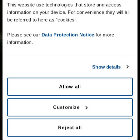
מ
ע
ר
כ
ו
ת
ת
י
ו
ג
ס
ט
נ
ד
ר
ט
י
ו
ת
This website use technologies that store and access
information on your device. For convenience they will all
be referred to here as “cookies”.
פתרונות התיוג של Zetes מאפשרים יישום תוויות
Please see our
Data Protection Notice
for more
דקורטיביות מדויקות במהירות לכל מוצר או קופסה
information.
בעזרת ראשי התיוג של היצרנית השווייצרית
Collamat.
Show details
Collamat מבטיחה איכות, גמישות ודיוק של ראשי תיוג
בסביבות עבודה מהירות. כמה מהיישומים המשמשים
לתיוג סטנדרטי הם תיוג למטרות אבטחה, תוויות
Allow all
חסינות פגיעה, וכו'.
Customize
קרא עוד על
צור קשר
Reject all