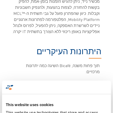
מכשיר נייד, ניתן להגיש הזמנות בזמן-אמת, להפיק
בקשות להחזרה, לצפות בהצעות, ולהנפיק חשבוניות
וקבלות. כיוון שהפתרון פועל על גבי תשתית ה-MCL™
Mobility Platform, הפלטפורמה לפתרונות ארגוניים
ניידים לשרשרת האספקה, ניתן להפעיל, לפרוס ולנהל
אפליקציות באופן ריכוזי ללא הצורך בתשתית IT יקרה.
היתרונות העיקריים
תוך פחות משנה, Bicafé השיגה כמה יתרונות
מרכזיים:
- קשרים טובים יותר עם הלקוחות והגדלת המכירות
באמצעות קטלוג מוצרים אטרקטיבי ועדכני
- הפחתת כמות העבודה הניהולית והטעויות: צוות
המכירות מקודד מידע פעם אחת בלבד באמצעות
This website uses cookies
מכשירי הטאבלט שלו והמידע הופך זמין בזמן-אמת
This website use technologies that store and access