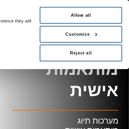
דילוג
פתרונות
תעשיות
טכנולוגיו
לתוכן
Allow all
העיקרי
nience they will
Customize
מ
ע
ר
כ
ו
ת
ת
י
ו
ג
Reject all
מ
ו
ת
א
מ
ו
ת
א
י
ש
י
ת
מערכות תיוג