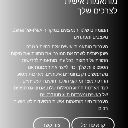
מותאמות אישית
לצרכים שלך
המומחים שלנו, הנמצאים במוקד ה P&A-של Zetes,
מעצבים ומפתחים
מערכות מותאמות-אישית אלה בנויות בצורה
פונקציונלית לשרת את המוצר, את התווית ואת מיקום
התווית על המוצר. בכל עת, מותאמות לדרישות
הספציפיות שלך. כדי לייצר את המכונות אנו
משתמשים רק בחומרים איכותיים. מערכות מסוע,
הדרכת מוצר ומתקני הולכה חזקים ותעשייתיים
.
לצד מערכות התיוג הכוללות שלנו, אנחנו גם ספקים
של
ראשים ומערכות תיוג סטנדרטיים
.
מערכות תיוג מותאמות-אישית המיועדות לשימושים
רבים
קרא עוד על
צור קשר