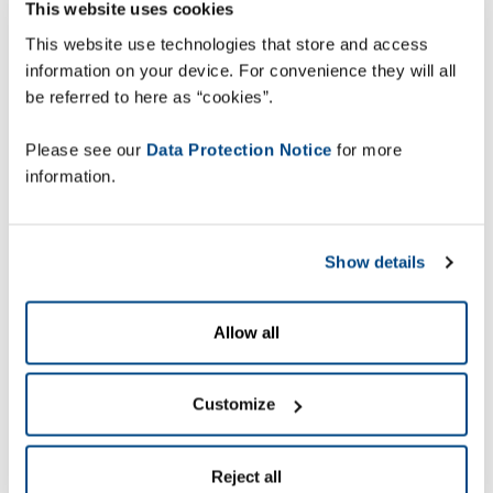
más del 25 % de los retailers
This website uses cookies
afirmaron que
durante los periodos
This website use technologies that store and access
estacionales tienen menos
information on your device. For convenience they will all
be referred to here as “cookies”.
capacidad de procesar los artículos
devueltos
.
Please see our
Data Protection Notice
for more
El 92 % de los consumidores
information.
consideran importante recibir
información actualizada sobre el
Show details
estado de la entrega, pero menos
del 33 % de los retailers lo hacen
durante estos picos estacionales.
Allow all
Los clientes que compran en el
punto de venta físico durante los
Customize
periodos de mayor consumo pero
disponen de poco tiempo, también
Reject all