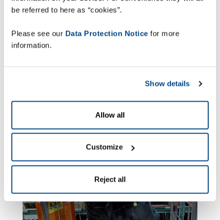
pedidos y detectar posibles mejoras, incluida la
be referred to here as “cookies”.
integración necesaria con el sistema WMS, y
empezamos a seleccionar los nuevos dispositivos.
Please see our
Data Protection Notice
for more
information.
ZetesMedea Voice
integrado con el
Show details
sistema WMS
Allow all
Customize
Reject all