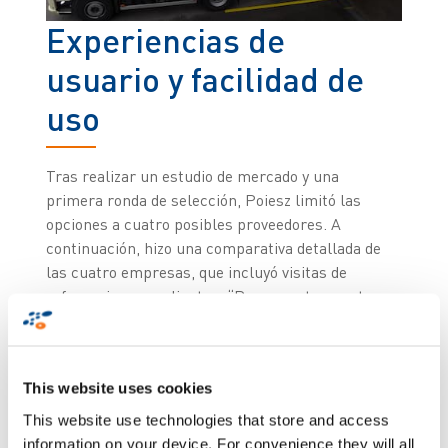
Experiencias de
usuario y facilidad de
uso
Tras realizar un estudio de mercado y una
primera ronda de selección, Poiesz limitó las
opciones a cuatro posibles proveedores. A
continuación, hizo una comparativa detallada de
las cuatro empresas, que incluyó visitas de
referencia a sus clientes. “Para nosotros, estas
experiencias de usuario y la facilidad de uso
fueron factores decisivos para elegir Zetes”,
asegura Johan Op den Dries. Todos los miembros
This website uses cookies
del equipo de proyecto quedaron gratamente
sorprendidos. Luego nos reunimos con Zetes
This website use technologies that store and access
para analizar nuestro proceso de preparación de
information on your device. For convenience they will all