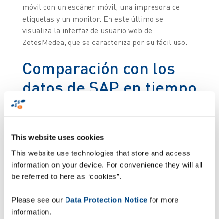
móvil con un escáner móvil, una impresora de
etiquetas y un monitor. En este último se
visualiza la interfaz de usuario web de
ZetesMedea, que se caracteriza por su fácil uso.
Comparación con los
datos de SAP en tiempo
real
El proceso de lectura, que sólo dura unos
This website uses cookies
segundos, se inicia en cuanto el conductor de la
This website use technologies that store and access
carretilla deposita el palé entre las dos cámaras.
information on your device. For convenience they will all
Durante el proceso de lectura, ZetesMedea no
be referred to here as “cookies”.
sólo lee los datos de las etiquetas, sino que los
compara en tiempo real con las entregas
Please see our
Data Protection Notice
for more
consignadas en SAP. Si todo es correcto, el
information.
semáforo se enciende en verde y Zetes ImageID