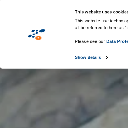
Passar
Solutions
Mercados
Tecnologias e c
para
This website uses cookie
o
This website use technolog
all be referred to here as “
conteúdo
principal
Please see our
Data Prot
Show details