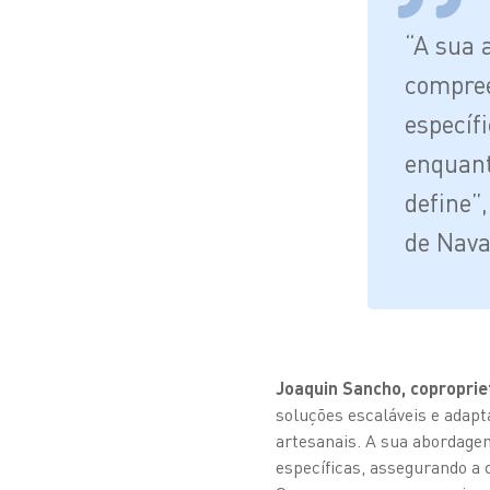
“A sua 
compree
específ
enquant
define”
de Nava
Joaquin Sancho, coproprie
soluções escaláveis e adapt
artesanais. A sua abordage
específicas, assegurando a 