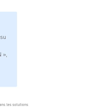
 su
N »,
ans les solutions