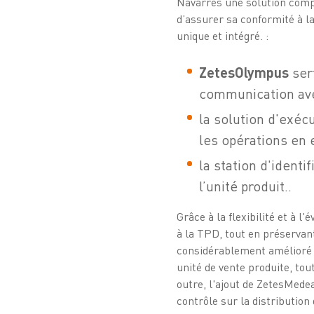
Navarrés une solution compl
d’assurer sa conformité à la
unique et intégré. :
ZetesOlympus
sert
communication ave
la solution d'exéc
les opérations en 
la station d'ident
l’unité produit..
Grâce à la flexibilité et à 
à la TPD, tout en préservant
considérablement amélioré la
unité de vente produite, to
outre, l'ajout de ZetesMedea
contrôle sur la distribution