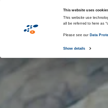
Aller
Solutions
Secteurs d'activité
Technologie
au
This website uses cookie
contenu
This website use technolog
all be referred to here as “
principal
Please see our
Data Prot
Show details