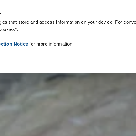
s & Consommables
Références
À propos de nous
Actualités
s
ies that store and access information on your device. For conve
cookies”.
ection Notice
for more information.