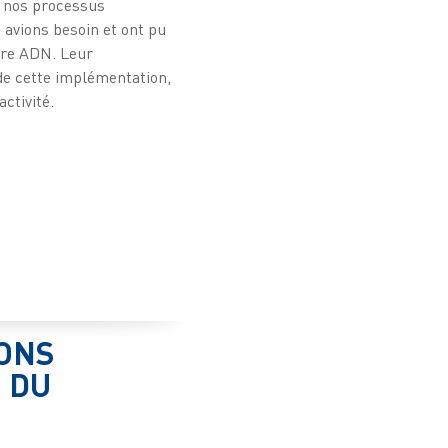
r nos processus
 avions besoin et ont pu
otre ADN. Leur
 de cette implémentation,
ctivité.
IONS
 DU