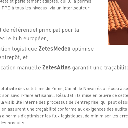
ète et parfaitement adaptée, qui lui a permis
 TPD à tous les niveaux, via un interlocuteur
 de référentiel principal pour la
c le hub européen,
ution logistique
ZetesMedea
optimise
entrepôt, et
ification manuelle
ZetesAtlas
garantit une traçabilit
l'évolutivité des solutions de Zetes, Canal de Navarrés a réussi à
 son savoir-faire artisanal.. Résultat : la mise en œuvre de cet
 visibilité interne des processus de l'entreprise, qui peut déso
ut en assurant une traçabilité conforme aux exigences des audit
 a permis d’optimiser les flux logistiques, de minimiser les erre
 des produits.