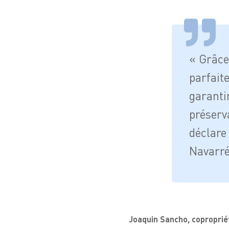
« Grâce
parfait
garanti
préserva
déclare
Navarré
Joaquin Sancho, copropriét