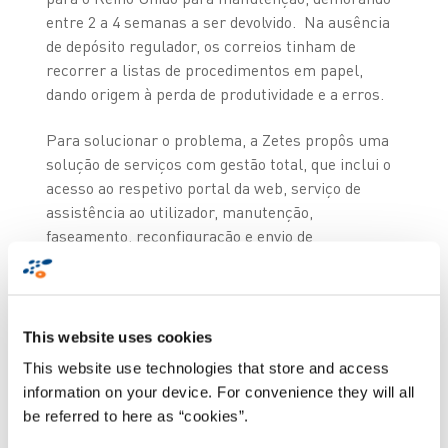
entre 2 a 4 semanas a ser devolvido. Na ausência
de depósito regulador, os correios tinham de
recorrer a listas de procedimentos em papel,
dando origem à perda de produtividade e a erros.
Para solucionar o problema, a Zetes propôs uma
solução de serviços com gestão total, que inclui o
acesso ao respetivo portal da web, serviço de
assistência ao utilizador, manutenção,
faseamento, reconfiguração e envio de
dispositivos, e substituição. O serviço de
substituição consiste na substituição do
hardware com problemas no mesmo dia ou no dia
seguinte. Para além disso, todos os motoristas
This website uses cookies
foram equipados com o terminal portátil de
This website use technologies that store and access
última geração Honeywell CN51 para a recolha e
information on your device. For convenience they will all
entrega de encomendas.
be referred to here as “cookies”.