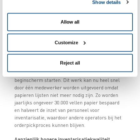
Show details
De in SAP gegenereerde tellijsten worden nu
Allow all
digitaal naar ZetesMedea verzonden. Bij A&E
Gütermann draait het warehouse execution
systeem niet alleen als cloudoplossing, maar ook
Customize
via een app op de Honeywell CT45XP mobiele
computers. Het verzamelen van gegevens is
Reject all
eenvoudig dankzij de geïntegreerde 2D imager en
men kan het inventarisatieproces direct vanaf het
beginscherm starten. Dit werk kan nu heel snel
door één medewerker worden uitgevoerd omdat
papieren lijsten niet meer nodig zijn. Zo worden
jaarlijks ongeveer 30.000 vellen papier bespaard
en halveert de inzet van personeel voor
inventarisatie, waardoor andere operators bij het
orderpickproces kunnen blijven.
Aanzienlijk hogere inventarisatiekwaliteit