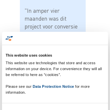
"In amper vier
maanden was dit
project voor conversie
van de inventarisatie
afgerond en we
verwachten dat de
This website uses cookies
investering zichzelf
This website use technologies that store and access
het komende jaar zal
information on your device. For convenience they will all
terugverdienen", zegt
be referred to here as “cookies”.
projectmanager Oliver
Please see our
Data Protection Notice
for more
Maier van A&E
information.
Gütermann.