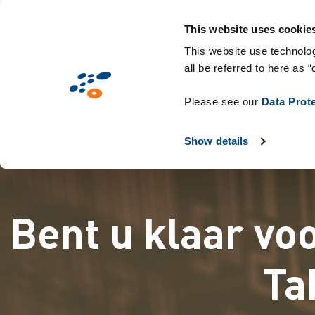
Overslaan
Solutions
Markten
Technologieën &
en
This website uses cookie
naar
This website use technolog
all be referred to here as “
de
inhoud
Please see our
Data Prot
gaan
Show details
Bent u klaar vo
Ta