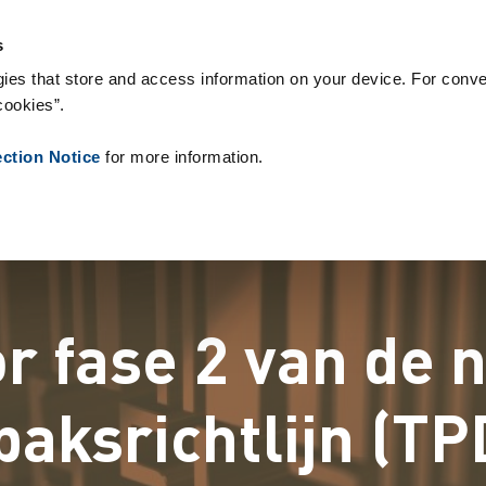
 Supplies
Onze klanten
Over Zetes
Nieuws
Contact
Peo
s
ies that store and access information on your device. For conve
cookies”.
ection Notice
for more information.
or fase 2 van de
baksrichtlijn (TP