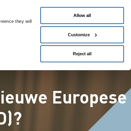
Nederlands
ple ID
Allow all
nience they will
Customize
Reject all
 nieuwe Europese
D)?