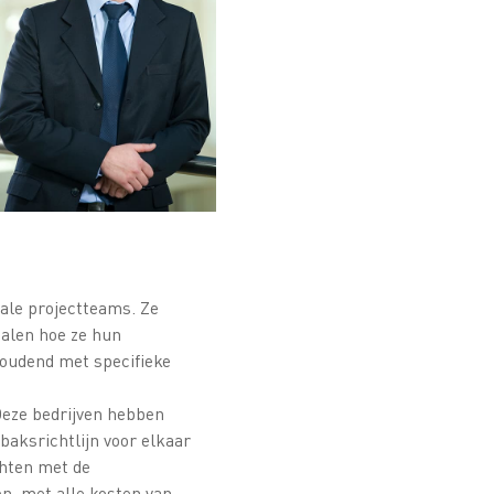
iale projectteams. Ze
palen hoe ze hun
 houdend met specifieke
Deze bedrijven hebben
baksrichtlijn voor elkaar
chten met de
n, met alle kosten van