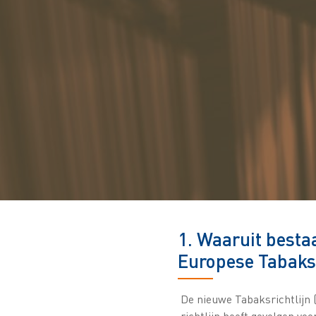
1. Waaruit besta
Europese Tabaksr
De nieuwe Tabaksrichtlijn 
richtlijn heeft gevolgen vo