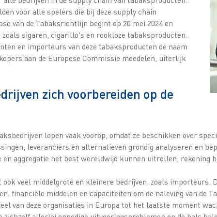
den voor alle spelers die bij deze supply chain
ase van de Tabaksrichtlijn begint op 20 mei 2024 en
zoals sigaren, cigarillo's en rookloze tabaksproducten.
kanten en importeurs van deze tabaksproducten de naam
rkopers aan de Europese Commissie meedelen, uiterlijk
drijven zich voorbereiden op de
baksbedrijven lopen vaak voorop, omdat ze beschikken over spec
singen, leveranciers en alternatieven grondig analyseren en be
tie en aggregatie het best wereldwijd kunnen uitrollen, rekening
 ook veel middelgrote en kleinere bedrijven, zoals importeurs. 
en, financiële middelen en capaciteiten om de naleving van de Ta
 veel van deze organisaties in Europa tot het laatste moment wa
 zichzelf allerlei onnodige uitvoeringsproblemen op de hals hale