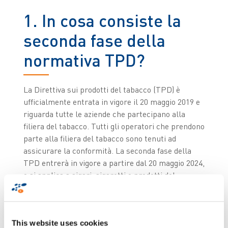
1. In cosa consiste la
seconda fase della
normativa TPD?
La Direttiva sui prodotti del tabacco (TPD) è
ufficialmente entrata in vigore il 20 maggio 2019 e
riguarda tutte le aziende che partecipano alla
filiera del tabacco. Tutti gli operatori che prendono
parte alla filiera del tabacco sono tenuti ad
assicurare la conformità. La seconda fase della
TPD entrerà in vigore a partire dal 20 maggio 2024,
e si applica a sigari, sigaretti e prodotti del
tabacco senza fumo. Prima di ciò, produttori e
importatori di tali prodotti del tabacco dovranno
notificare il nome del proprio fornitore certificato
This website uses cookies
alla Commissione europea entro il 31 dicembre