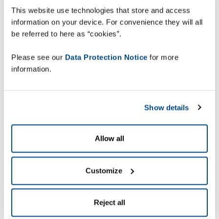
2022.
This website use technologies that store and access
information on your device. For convenience they will all
2. In che modo le
be referred to here as “cookies”.
aziende possono
Please see our
Data Protection Notice
for more
information.
prepararsi per la
conformità?
Show details
Allow all
Customize
Reject all