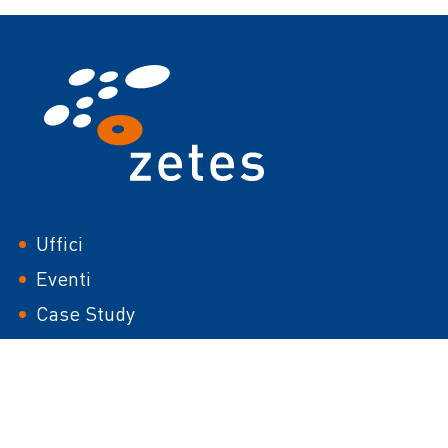
italia
Uffici
Eventi
Case Study
White papers
Carriera
Media Library