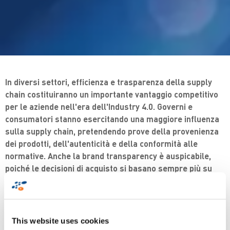
In diversi settori, efficienza e trasparenza della supply
chain costituiranno un importante vantaggio competitivo
per le aziende nell'era dell'Industry 4.0. Governi e
consumatori stanno esercitando una maggiore influenza
sulla supply chain, pretendendo prove della provenienza
dei prodotti, dell'autenticità e della conformità alle
normative. Anche la brand transparency è auspicabile,
poiché le decisioni di acquisto si basano sempre più su
valori personali quali sostenibilità ed etica.
Per le aziende, la visibilità end-to-end e la tracciabilità lungo
la supply chain sono fondamentali ai fini di soddisfare tali
This website uses cookies
richieste in modo efficiente.